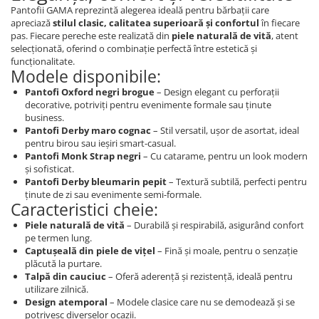
Pantofii GAMA reprezintă alegerea ideală pentru bărbații care
apreciază
stilul clasic, calitatea superioară și confortul
în fiecare
pas. Fiecare pereche este realizată din
piele naturală de vită
, atent
selecționată, oferind o combinație perfectă între estetică și
funcționalitate.
Modele disponibile:
Pantofi Oxford negri brogue
– Design elegant cu perforații
decorative, potriviți pentru evenimente formale sau ținute
business.
Pantofi Derby maro cognac
– Stil versatil, ușor de asortat, ideal
pentru birou sau ieșiri smart-casual.
Pantofi Monk Strap negri
– Cu catarame, pentru un look modern
și sofisticat.
Pantofi Derby bleumarin pepit
– Textură subtilă, perfecti pentru
ținute de zi sau evenimente semi-formale.
Caracteristici cheie:
Piele naturală de vită
– Durabilă și respirabilă, asigurând confort
pe termen lung.
Captușeală din piele de vițel
– Fină și moale, pentru o senzație
plăcută la purtare.
Talpă din cauciuc
– Oferă aderență și rezistență, ideală pentru
utilizare zilnică.
Design atemporal
– Modele clasice care nu se demodează și se
potrivesc diverselor ocazii.