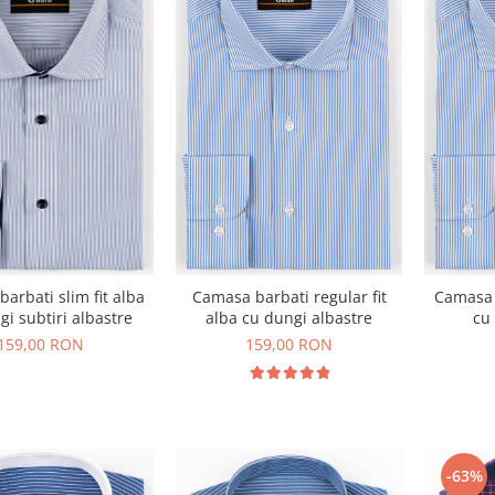
arbati slim fit alba
Camasa barbati regular fit
Camasa b
i subtiri albastre
alba cu dungi albastre
cu
159,00 RON
159,00 RON
-63%