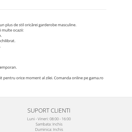
n plus de stil oricărei garderobe masculine.
 multe ocazii:
o.
hilibrat.
.
ntemporan.
ivit pentru orice moment al zilei. Comanda online pe gama.ro
SUPORT CLIENTI
Luni - Vineri: 08:00 - 16:00
Sambata: Inchis
Duminica: Inchis