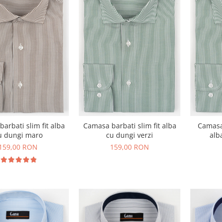
arbati slim fit alba
Camasa barbati slim fit alba
Camasa 
u dungi maro
cu dungi verzi
alb
159,00 RON
159,00 RON