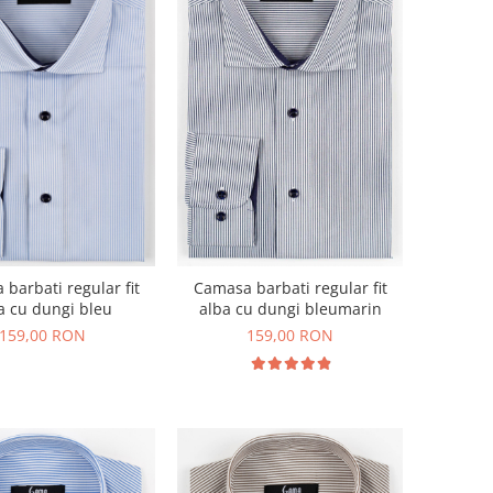
barbati regular fit
Camasa barbati regular fit
a cu dungi bleu
alba cu dungi bleumarin
159,00 RON
159,00 RON