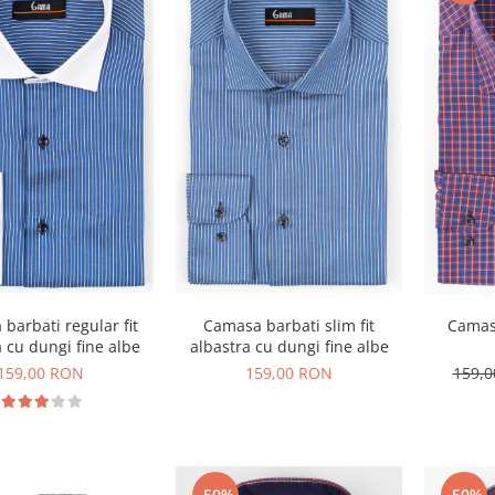
Camasa
barbati regular fit
Camasa barbati slim fit
 cu dungi fine albe
albastra cu dungi fine albe
159,
159,00 RON
159,00 RON
-50%
-50%