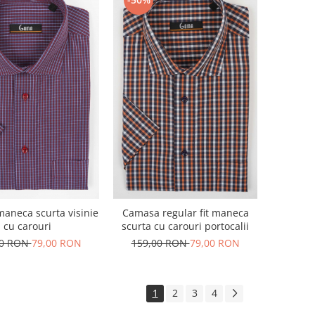
aneca scurta visinie
Camasa regular fit maneca
cu carouri
scurta cu carouri portocalii
00 RON
79,00 RON
159,00 RON
79,00 RON
1
2
3
4