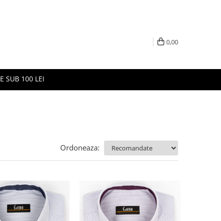
0,00
E SUB 100 LEI
Ordoneaza: