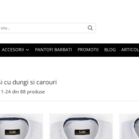
ACCESORII
PANTOFI BARBATI
PROMOTII
BLOG
ARTICOL
 cu dungi si carouri
1-
24
din
88
produse