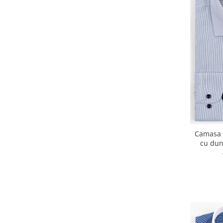
Camasa b
cu dung