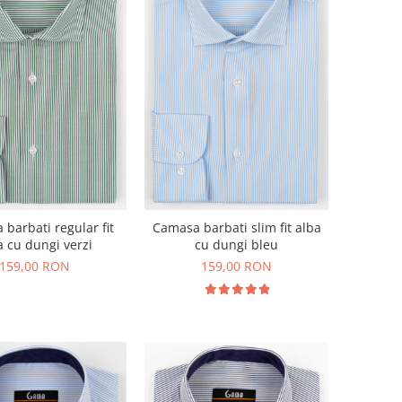
barbati regular fit
Camasa barbati slim fit alba
a cu dungi verzi
cu dungi bleu
159,00 RON
159,00 RON