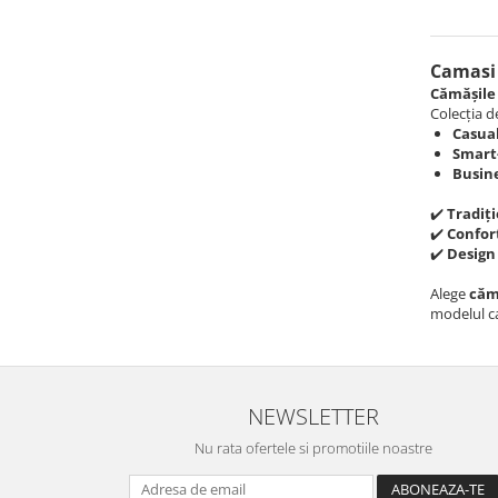
Camasi 
Cămășile 
Colecția 
Casual
Smart
Busin
✔️
Tradiți
✔️
Confort 
✔️
Design 
Alege
căm
modelul ca
NEWSLETTER
Nu rata ofertele si promotiile noastre