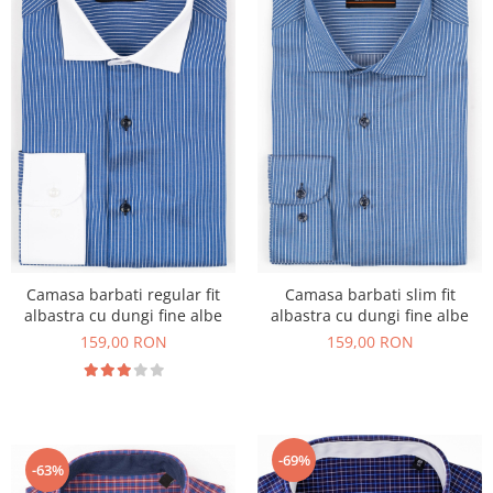
Camasa barbati regular fit
Camasa barbati slim fit
albastra cu dungi fine albe
albastra cu dungi fine albe
159,00 RON
159,00 RON
-69%
-63%