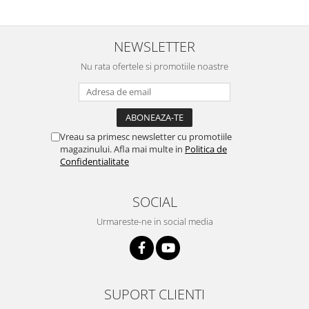
NEWSLETTER
Nu rata ofertele si promotiile noastre
Vreau sa primesc newsletter cu promotiile
magazinului. Afla mai multe in
Politica de
Confidentialitate
SOCIAL
Urmareste-ne in social media
SUPORT CLIENTI