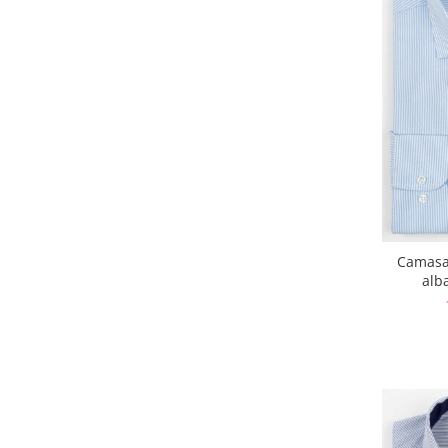
Camasa 
alb