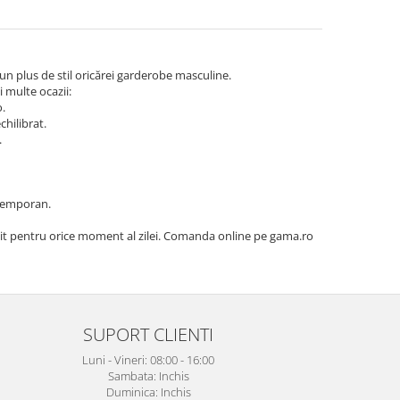
n plus de stil oricărei garderobe masculine.
 multe ocazii:
o.
hilibrat.
.
ntemporan.
ivit pentru orice moment al zilei. Comanda online pe gama.ro
SUPORT CLIENTI
Luni - Vineri: 08:00 - 16:00
Sambata: Inchis
Duminica: Inchis