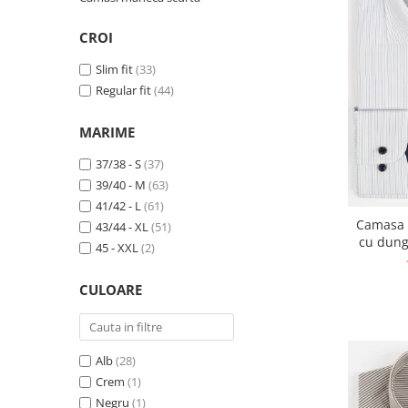
CROI
Slim fit
(33)
Regular fit
(44)
MARIME
37/38 - S
(37)
39/40 - M
(63)
41/42 - L
(61)
Camasa b
43/44 - XL
(51)
cu dung
45 - XXL
(2)
CULOARE
Alb
(28)
Crem
(1)
Negru
(1)