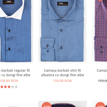
Camasa
barbati regular fit
Camasa barbati slim fit
 cu dungi fine albe
albastra cu dungi fine albe
159,
159,00 RON
159,00 RON
-50%
-50%