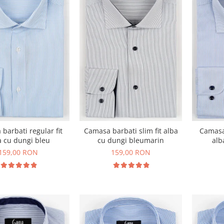
barbati regular fit
Camasa barbati slim fit alba
Camasa 
a cu dungi bleu
cu dungi bleumarin
alb
159,00 RON
159,00 RON