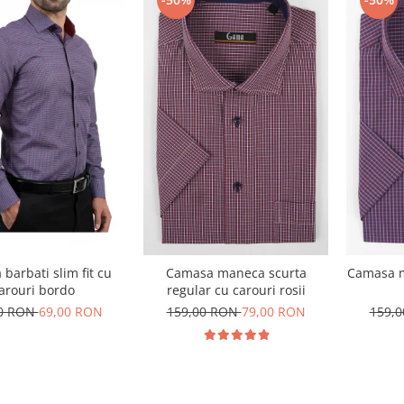
barbati slim fit cu
Camasa maneca scurta
Camasa m
arouri bordo
regular cu carouri rosii
00 RON
69,00 RON
159,00 RON
79,00 RON
159,