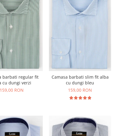
barbati regular fit
Camasa barbati slim fit alba
a cu dungi verzi
cu dungi bleu
159,00 RON
159,00 RON