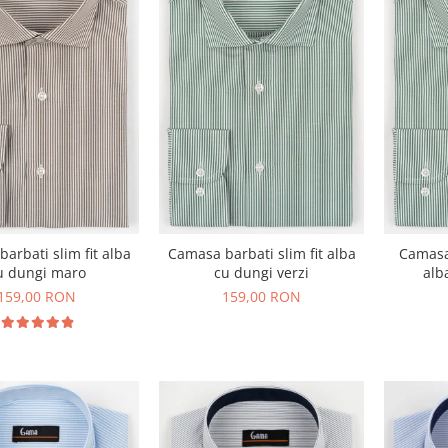
arbati slim fit alba
Camasa barbati slim fit alba
Camasa 
u dungi maro
cu dungi verzi
alb
159,00 RON
159,00 RON