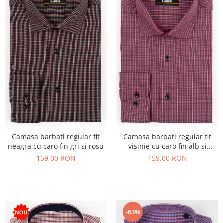
Camasa barbati regular fit
Camasa barbati regular fit
neagra cu caro fin gri si rosu
visinie cu caro fin alb si
albastru
159,00 RON
159,00 RON
-63%