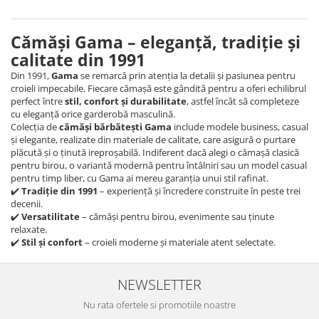
Cămăși Gama – eleganță, tradiție și
calitate din 1991
Din 1991,
Gama
se remarcă prin atenția la detalii și pasiunea pentru
croieli impecabile. Fiecare cămașă este gândită pentru a oferi echilibrul
perfect între
stil, confort și durabilitate
, astfel încât să completeze
cu eleganță orice garderobă masculină.
Colecția de
cămăși bărbătești Gama
include modele business, casual
și elegante, realizate din materiale de calitate, care asigură o purtare
plăcută și o ținută ireproșabilă. Indiferent dacă alegi o cămașă clasică
pentru birou, o variantă modernă pentru întâlniri sau un model casual
pentru timp liber, cu Gama ai mereu garanția unui stil rafinat.
✔️
Tradiție din 1991
– experiență și încredere construite în peste trei
decenii.
✔️
Versatilitate
– cămăși pentru birou, evenimente sau ținute
relaxate.
✔️
Stil și confort
– croieli moderne și materiale atent selectate.
NEWSLETTER
Nu rata ofertele si promotiile noastre