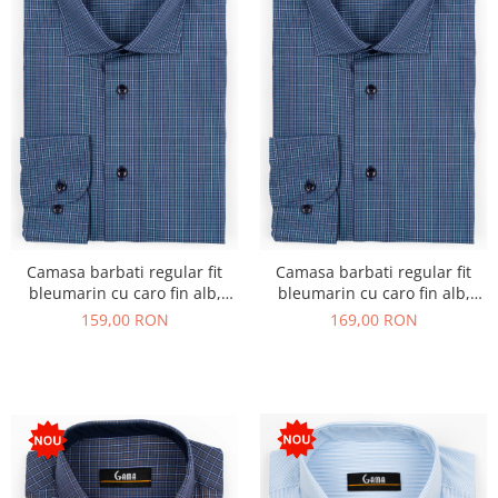
Camasa barbati regular fit
Camasa barbati regular fit
bleumarin cu caro fin alb,
bleumarin cu caro fin alb,
bleu si auriu
bleu si auriu 2XL-4XL
159,00 RON
169,00 RON