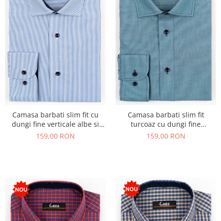
Camasa barbati slim fit cu
Camasa barbati slim fit
dungi fine verticale albe si
turcoaz cu dungi fine
albastre
bleumarin
159,00 RON
159,00 RON