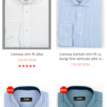
Camasa slim fit alba
Camasa barbati slim fit cu
dungi fine verticale albe si
159,00 RON
bleu
159,00 RON