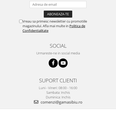
Vreau sa primesc newsletter cu promotiile
magazinului. Afla mai multe in
Politica de
Confidentialitate
SOCIAL
Urmareste-ne in social media
SUPORT CLIENTI
Luni - Vineri: 08:00 - 16:00
Sambata: Inchis
Duminica: Inchis
comenzi@gamasibiu.ro