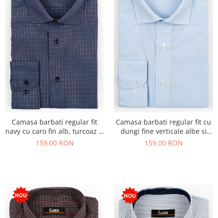
Camasa barbati regular fit
Camasa barbati regular fit cu
navy cu caro fin alb, turcoaz si
dungi fine verticale albe si
auriu
bleu
159,00 RON
159,00 RON