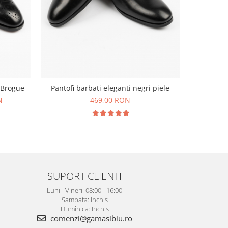
Pantofi 
i Brogue
Pantofi barbati eleganti negri piele
N
469,00 RON
SUPORT CLIENTI
Luni - Vineri: 08:00 - 16:00
Sambata: Inchis
Duminica: Inchis
comenzi@gamasibiu.ro