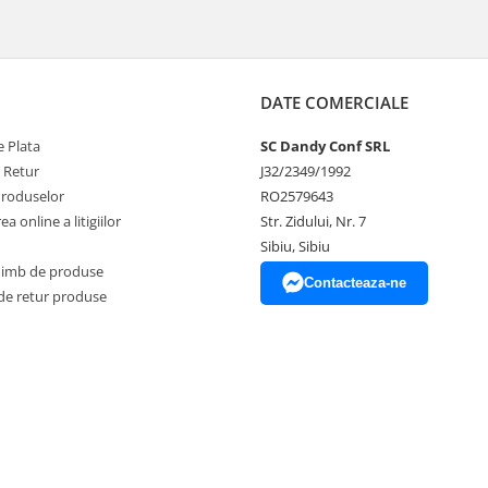
DATE COMERCIALE
 Plata
SC Dandy Conf SRL
e Retur
J32/2349/1992
Produselor
RO2579643
a online a litigiilor
Str. Zidului, Nr. 7
Sibiu, Sibiu
himb de produse
Contacteaza-ne
de retur produse