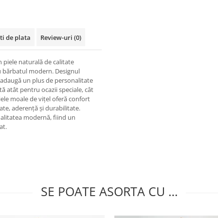
ti de plata
Review-uri
(0)
 piele naturală de calitate
ru bărbatul modern. Designul
e, adaugă un plus de personalitate
tă atât pentru ocazii speciale, cât
iele moale de vițel oferă confort
tate, aderență și durabilitate.
nalitatea modernă, fiind un
at.
SE POATE ASORTA CU …