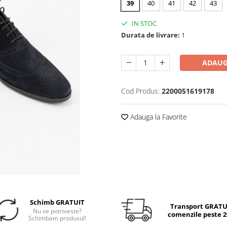
39
40
41
42
43
IN STOC
Durata de livrare:
1
ADAUG
Cod Produs:
2200051619178
Adauga la Favorite
Schimb GRATUIT
Transport GRATUI
Nu se potriveste?
comenzile peste 29
Schimbam produsul!