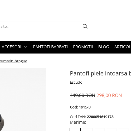
ACCESORII
PANTOFI BARBATI
PROMOTII
BLOG
ARTICOL
bleumarin-brogue
Pantofi piele intoarsa
Escudo
449,00 RON
298,00 RON
Cod:
1915-B
Cod EAN:
2200051619178
Marime
: