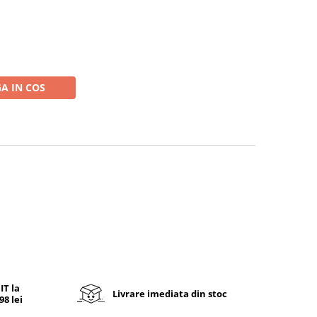
A IN COS
T la
Livrare imediata din stoc
8 lei