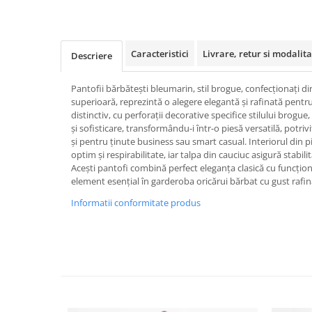
Caracteristici
Livrare, retur si modalita
Descriere
Pantofii bărbătești bleumarin, stil brogue, confecționați din
superioară, reprezintă o alegere elegantă și rafinată pent
distinctiv, cu perforații decorative specifice stilului brogu
și sofisticare, transformându-i într-o piesă versatilă, potrivi
și pentru ținute business sau smart casual. Interiorul din p
optim și respirabilitate, iar talpa din cauciuc asigură stabili
Acești pantofi combină perfect eleganța clasică cu funcțio
element esențial în garderoba oricărui bărbat cu gust rafin
Informatii conformitate produs