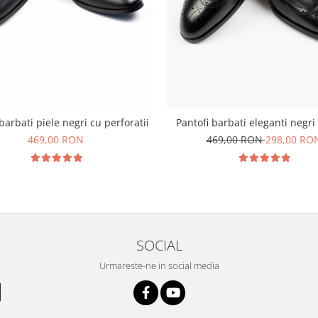
barbati piele negri cu perforatii
Pantofi barbati eleganti negr
469,00 RON
469,00 RON
298,00 RO
SOCIAL
Urmareste-ne in social media