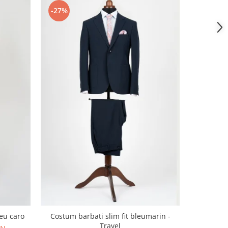
-27%
leu caro
Costum barbati slim fit bleumarin -
Costum bar
Travel
cu dou