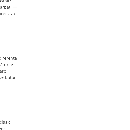
cabil?
bărbați —
preciază
diferență
ăturile
rare
 de butoni
clasic
zie