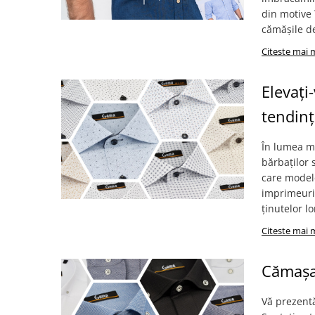
din motive 
cămășile de
Citeste mai 
Elevați
tendinț
În lumea mo
bărbaților 
care model
imprimeuri 
ținutelor lo
Citeste mai 
Cămașa 
Vă prezent