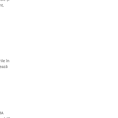
nt,
ile în
șează
MA