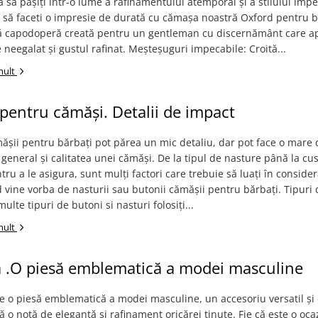
a să pășiți într-o lume a rafinamentului atemporal și a stilului impe
a să faceti o impresie de durată cu cămașa noastră Oxford pentru 
ă capodoperă creată pentru un gentleman cu discernământ care a
e neegalat și gustul rafinat. Meșteșuguri impecabile: Croită...
mult
pentru cămăși. Detalii de impact
ășii pentru bărbați pot părea un mic detaliu, dar pot face o mare 
 general și calitatea unei cămăși. De la tipul de nasture până la cus
ntru a le asigura, sunt mulți factori care trebuie să luați în conside
 vine vorba de nasturii sau butonii cămășii pentru bărbați. Tipuri
ulte tipuri de butoni si nasturi folosiți...
mult
a .O piesă emblematică a modei masculine
e o piesă emblematică a modei masculine, un accesoriu versatil și 
 o notă de eleganță și rafinament oricărei ținute. Fie că este o oca