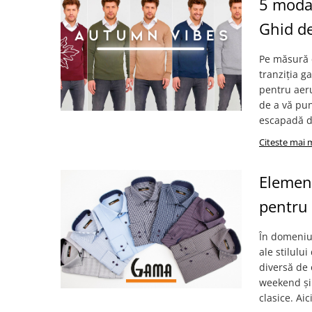
5 modal
Ghid d
Pe măsură c
tranziția 
pentru aeru
de a vă pun
escapadă de
Citeste mai 
Element
pentru 
În domeniu
ale stilulu
diversă de 
weekend și t
clasice. Ai