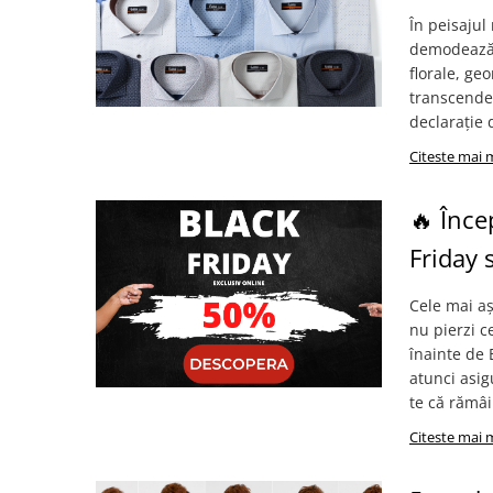
În peisaju
demodează —
florale, ge
transcende 
declarație d
Citeste mai 
🔥 Înce
Friday 
Cele mai a
nu pierzi c
înainte de 
atunci asig
te că rămâi
Citeste mai 