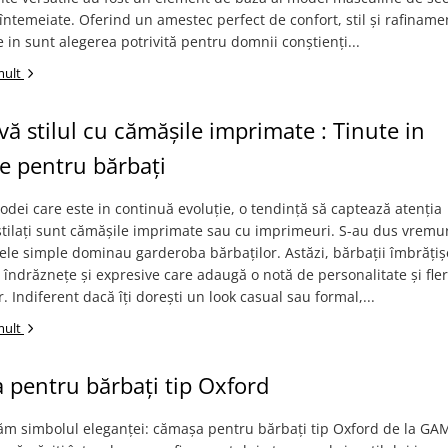
întemeiate. Oferind un amestec perfect de confort, stil și rafiname
 in sunt alegerea potrivită pentru domnii conștienți...
mult
-vă stilul cu cămășile imprimate : Tinute in
e pentru bărbați
dei care este in continuă evoluție, o tendință să captează atenția
stilați sunt cămășile imprimate sau cu imprimeuri. S-au dus vremur
ele simple dominau garderoba bărbaților. Astăzi, bărbații îmbrăți
îndrăznețe și expresive care adaugă o notă de personalitate și fler
r. Indiferent dacă îți dorești un look casual sau formal,...
mult
pentru bărbați tip Oxford
ăm simbolul eleganței: cămașa pentru bărbați tip Oxford de la GA