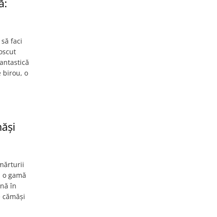
ă:
să faci
oscut
antastică
 birou, o
măși
mărturii
nd o gamă
ână în
de cămăși