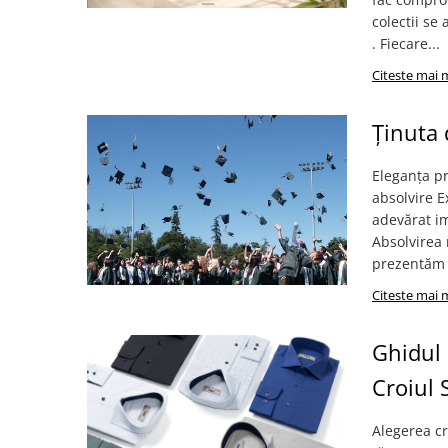
colectii se
. Fiecare...
Citeste mai 
Ținuta 
Eleganța p
absolvire 
adevărat im
Absolvirea 
prezentăm s
Citeste mai 
Ghidul 
Croiul S
Alegerea cr