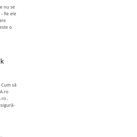
ve nu se
 fie ele
are
este o
ck
o Cum să
A.ro
.ro ,
asigură-