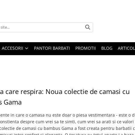
ACCESORII
PANTOFI BARBATI
PROMOTII
BLOG
ARTICOL
a care respira: Noua colectie de camasi cu
s Gama
nte in care o camasa nu este doar o piesa vestimentara - este o de
onstienta despre cum vrei sa te simti, cum vrei sa arati si ce valori
 colectie de camasi cu bambus Gama a fost creata pentru barbatii 
isuri intre confort si eleganta. O tesatura cu totul aparte La baza