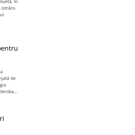
luetă. În
 (strâns
iul
pentru
 a
njată de
ogia
deroba...
ri