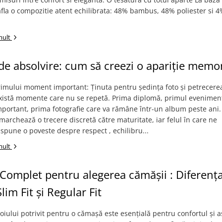
 afla o compozitie atent echilibrata: 48% bambus, 48% poliester si 
mult
de absolvire: cum să creezi o apariție memo
rimului moment important: Ținuta pentru ședința foto și petrecere
Există momente care nu se repetă. Prima diplomă, primul evenimen
portant, prima fotografie care va rămâne într-un album peste ani.
marchează o trecere discretă către maturitate, iar felul în care ne
pune o poveste despre respect , echilibru...
mult
Complet pentru alegerea cămășii : Diferența
lim Fit și Regular Fit
oiului potrivit pentru o cămașă este esențială pentru confortul și 