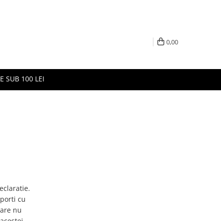
0,00
E SUB 100 LEI
claratie.
 porti cu
care nu
 acestei