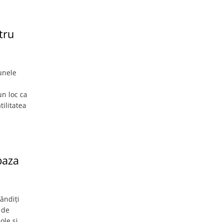
tru
unele
un loc ca
ilitatea
baza
ândiți
 de
ole și