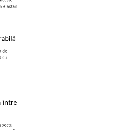
4% elastan
rabilă
a de
t cu
 între
aspectul