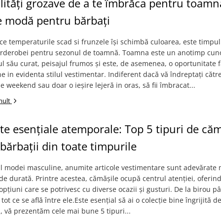
ități grozave de a te îmbrăca pentru toamn
e modă pentru bărbați
e temperaturile scad si frunzele își schimbă culoarea, este timpul 
garderobei pentru sezonul de toamnă. Toamna este un anotimp cun
l său curat, peisajul frumos și este, de asemenea, o oportunitate f
e in evidenta stilul vestimentar. Indiferent dacă vă îndreptați către
 weekend sau doar o ieșire lejeră in oras, să fii îmbracat...
mult
e esențiale atemporale: Top 5 tipuri de că
bărbații din toate timpurile
l modei masculine, anumite articole vestimentare sunt adevărate 
i de durată. Printre acestea, cămășile ocupă centrul atenției, oferi
opțiuni care se potrivesc cu diverse ocazii și gusturi. De la birou p
ot ce se află între ele.Este esențial să ai o colecție bine îngrijită 
ci, vă prezentăm cele mai bune 5 tipuri...