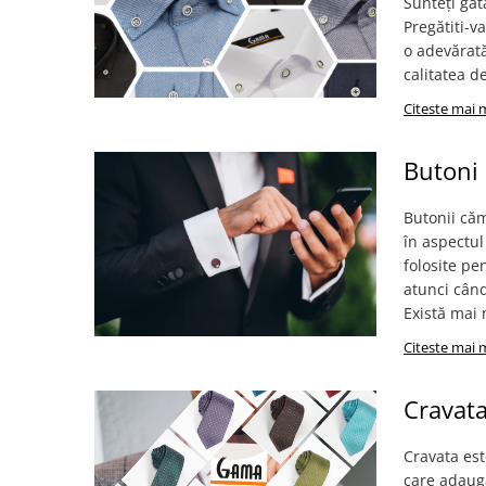
Sunteți gat
Pregătiti-v
o adevărat
calitatea d
Citeste mai 
Butoni 
Butonii căm
în aspectul
folosite pe
atunci când
Există mai m
Citeste mai 
Cravat
Cravata est
care adaugă