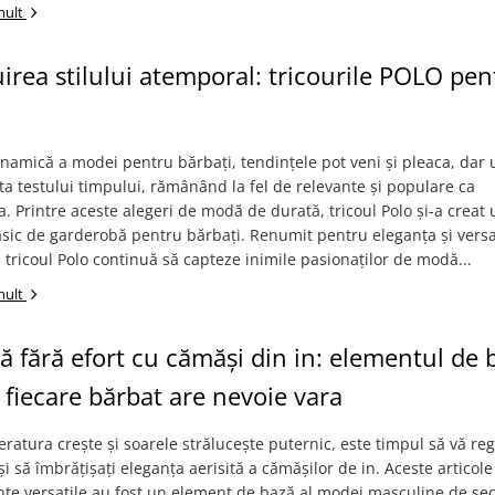
mult
irea stilului atemporal: tricourile POLO pen
namică a modei pentru bărbați, tendințele pot veni și pleaca, dar 
ista testului timpului, rămânând la fel de relevante și populare ca
. Printre aceste alegeri de modă de durată, tricoul Polo și-a creat 
sic de garderobă pentru bărbați. Renumit pentru eleganța și versat
, tricoul Polo continuă să capteze inimile pasionaților de modă...
mult
ă fără efort cu cămăși din in: elementul de 
 fiecare bărbat are nevoie vara
atura crește și soarele strălucește puternic, este timpul să vă reg
i să îmbrățișați eleganța aerisită a cămășilor de in. Aceste articole
te versatile au fost un element de bază al modei masculine de sec