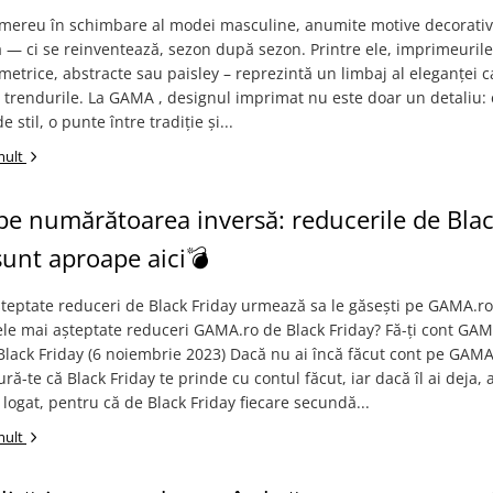
l mereu în schimbare al modei masculine, anumite motive decorati
 ci se reinventează, sezon după sezon. Printre ele, imprimeurile ­-
ometrice, abstracte sau paisley – reprezintă un limbaj al eleganței c
trendurile. La GAMA , designul imprimat nu este doar un detaliu: 
e stil, o punte între tradiție și...
mult
pe numărătoarea inversă: reducerile de Bla
sunt aproape aici💣
șteptate reduceri de Black Friday urmează sa le găsești pe GAMA.r
ele mai așteptate reduceri GAMA.ro de Black Friday? Fă-ți cont GAM
Black Friday (6 noiembrie 2023) Dacă nu ai încă făcut cont pe GAMA
ură-te că Black Friday te prinde cu contul făcut, iar dacă îl ai deja, 
 logat, pentru că de Black Friday fiecare secundă...
mult