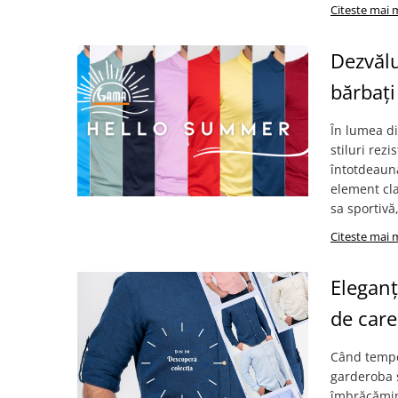
Citeste mai 
Dezvălu
bărbați
În lumea di
stiluri rez
întotdeauna
element cla
sa sportivă
Citeste mai 
Eleganț
de care
Când temper
garderoba ș
îmbrăcămin