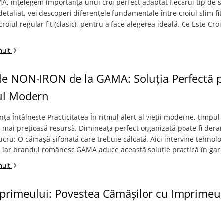
A, înțelegem importanța unui croi perfect adaptat fiecărui tip de si
detaliat, vei descoperi diferențele fundamentale între croiul slim fit
croiul regular fit (clasic), pentru a face alegerea ideală. Ce Este Cro
mult
le NON-IRON de la GAMA: Soluția Perfectă 
ul Modern
ța Întâlnește Practicitatea În ritmul alert al vieții moderne, timpul
 mai prețioasă resursă. Dimineața perfect organizată poate fi dera
ucru: O cămașă șifonată care trebuie călcată. Aici intervine tehnol
iar brandul românesc GAMA aduce această soluție practică în gar
mult
primeului: Povestea Cămășilor cu Imprimeu