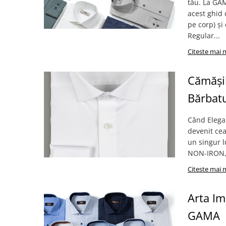
tău. La GAM
acest ghid 
pe corp) și 
Regular...
Citeste mai 
Cămăși
Bărbat
Când Elegan
devenit cea
un singur l
NON-IRON, 
Citeste mai 
Arta Im
GAMA