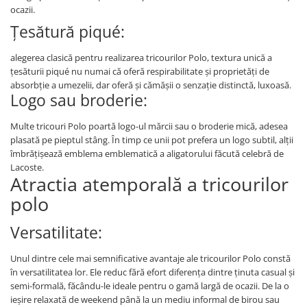
ocazii.
Țesătură piqué:
alegerea clasică pentru realizarea tricourilor Polo, textura unică a
țesăturii piqué nu numai că oferă respirabilitate și proprietăți de
absorbție a umezelii, dar oferă și cămășii o senzație distinctă, luxoasă.
Logo sau broderie:
Multe tricouri Polo poartă logo-ul mărcii sau o broderie mică, adesea
plasată pe pieptul stâng. În timp ce unii pot prefera un logo subtil, alții
îmbrățișează emblema emblematică a aligatorului făcută celebră de
Lacoste.
Atractia atemporală a tricourilor
polo
Versatilitate:
Unul dintre cele mai semnificative avantaje ale tricourilor Polo constă
în versatilitatea lor. Ele reduc fără efort diferența dintre ținuta casual și
semi-formală, făcându-le ideale pentru o gamă largă de ocazii. De la o
ieșire relaxată de weekend până la un mediu informal de birou sau