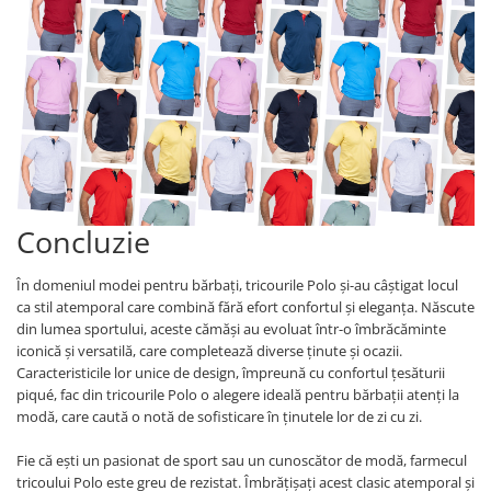
Concluzie
În domeniul modei pentru bărbați, tricourile Polo și-au câștigat locul
ca stil atemporal care combină fără efort confortul și eleganța. Născute
din lumea sportului, aceste cămăși au evoluat într-o îmbrăcăminte
iconică și versatilă, care completează diverse ținute și ocazii.
Caracteristicile lor unice de design, împreună cu confortul țesăturii
piqué, fac din tricourile Polo o alegere ideală pentru bărbații atenți la
modă, care caută o notă de sofisticare în ținutele lor de zi cu zi.
Fie că ești un pasionat de sport sau un cunoscător de modă, farmecul
tricoului Polo este greu de rezistat. Îmbrățișați acest clasic atemporal și