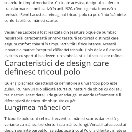
soarelui în timpul meciurilor. Cu toate acestea, designul a suferit o
transformare semnificativă în anii 1920, când legenda franceză a
tenisului René Lacoste a reimaginat tricoul polo ca pe o îmbrăcăminte
confortabilă, cu mâneci scurte.
Versiunea Lacoste a fost realizată din țesătură piqué de bumbac
respirabilă, caracterizată printr-o țesătură texturată distinctă care
asigura confort chiar și în timpul activității fizice intense. Această
inovație a marcat începutul călătoriei tricoului Polo de la a fi asociat
exclusiv cu sportul la a deveni un simbol al stilului casual, dar rafinat.
Caracteristici de design care
definesc tricoul polo
Guler și plachetă: caracteristica definitorie a unui tricou polo este
gulerul cu nervuri și o plăcuță scurtă cu nasturi, de obicei cu doi sau
trei nasturi. Acest detaliu de guler adaugă un aer de rafinament și îl
diferențiază de tricourile obișnuite cu gât.
Lungimea mânecilor:
Tricourile polo sunt cel mai frecvent cu mâneci scurte, dar există și
variante cu mâneci trei sferturi sau mâneci lungi. Versatilitatea acestui
design permite bărbaților să adapteze tricoul Polo la diferite climate și