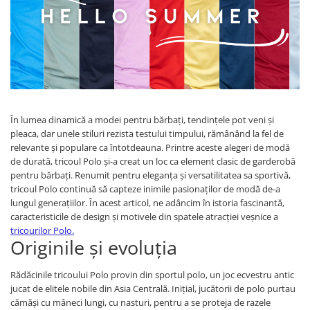
În lumea dinamică a modei pentru bărbați, tendințele pot veni și
pleaca, dar unele stiluri rezista testului timpului, rămânând la fel de
relevante și populare ca întotdeauna. Printre aceste alegeri de modă
de durată, tricoul Polo și-a creat un loc ca element clasic de garderobă
pentru bărbați. Renumit pentru eleganța și versatilitatea sa sportivă,
tricoul Polo continuă să capteze inimile pasionaților de modă de-a
lungul generațiilor. În acest articol, ne adâncim în istoria fascinantă,
caracteristicile de design și motivele din spatele atracției veșnice a
tricourilor Polo.
Originile și evoluția
Rădăcinile tricoului Polo provin din sportul polo, un joc ecvestru antic
jucat de elitele nobile din Asia Centrală. Inițial, jucătorii de polo purtau
cămăși cu mâneci lungi, cu nasturi, pentru a se proteja de razele