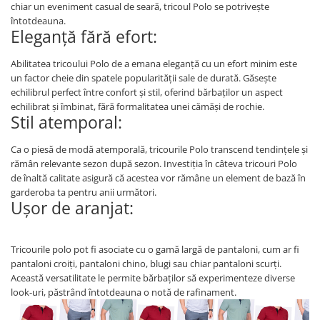
chiar un eveniment casual de seară, tricoul Polo se potrivește
întotdeauna.
Eleganță fără efort:
Abilitatea tricoului Polo de a emana eleganță cu un efort minim este
un factor cheie din spatele popularității sale de durată. Găsește
echilibrul perfect între confort și stil, oferind bărbaților un aspect
echilibrat și îmbinat, fără formalitatea unei cămăși de rochie.
Stil atemporal:
Ca o piesă de modă atemporală, tricourile Polo transcend tendințele și
rămân relevante sezon după sezon. Investiția în câteva tricouri Polo
de înaltă calitate asigură că acestea vor rămâne un element de bază în
garderoba ta pentru anii următori.
Ușor de aranjat:
Tricourile polo pot fi asociate cu o gamă largă de pantaloni, cum ar fi
pantaloni croiți, pantaloni chino, blugi sau chiar pantaloni scurți.
Această versatilitate le permite bărbaților să experimenteze diverse
look-uri, păstrând întotdeauna o notă de rafinament.