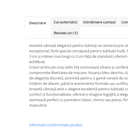
Caracteristici
Intretinere camasi
Liv
Descriere
Review-uri
(1)
Această cămașă elegantă pentru bărbați se remarcă prin d
excepțional, fiind
special concepută pentru bărbații înalți
.
3
cm
și
mâneci mai lungi cu 3 cm
față de standard, oferind o
echilibrat.
Croiul
strâns pe corp (slim fit
)
conturează silueta și confer
compromite libertatea de mișcare. Nuanța
bleu deschis
, c
de eleganță discretă, potrivită pentru o gamă variată de ocaz
întâlniri de afaceri, până la evenimente formale sau outfitur
Această cămașă este o alegere excelentă pentru bărbații c
confort și funcționalitate
, oferind o imagine îngrijită și ele
asortează perfect cu pantaloni clasici, chinos sau jeanși, fi
masculină.
Informatii conformitate produs