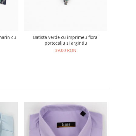
Batista verde cu imprimeu floral
Batista b
marin cu
portocaliu si argintiu
39,00 RON