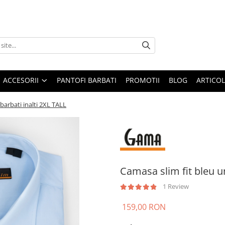
ACCESORII
PANTOFI BARBATI
PROMOTII
BLOG
ARTICOL
barbati inalti 2XL TALL
Camasa slim fit bleu un
1 Review
159,00 RON