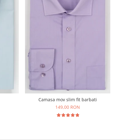
Camasa
Camasa mov slim fit barbati
149,00 RON