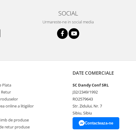
SOCIAL
Urmareste-ne in social media
DATE COMERCIALE
 Plata
SC Dandy Conf SRL
e Retur
J32/2349/1992
Produselor
RO2579643
a online a litigiilor
Str. Zidului, Nr. 7
Sibiu, Sibiu
himb de produse
Contacteaza-ne
de retur produse