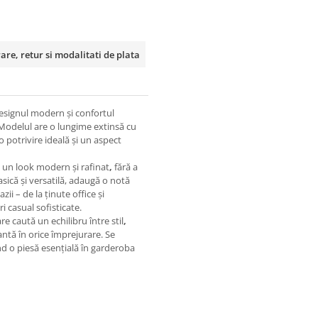
rare, retur si modalitati de plata
esignul modern și confortul
 Modelul are o
lungime extinsă cu
 potrivire ideală și un aspect
ă un
look modern și rafinat
,
fără a
lasică și versatilă, adaugă o notă
ii – de la ținute office și
i casual sofisticate.
are caută
un echilibru între stil
,
gantă în orice împrejurare. Se
ind o piesă esențială în garderoba