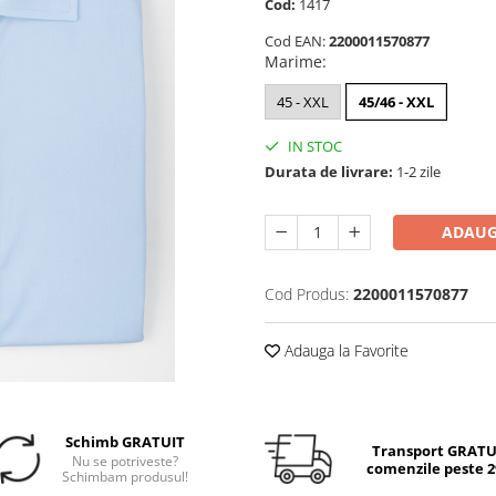
Cod:
1417
Cod EAN:
2200011570877
Marime
:
45 - XXL
45/46 - XXL
IN STOC
Durata de livrare:
1-2 zile
ADAUG
Cod Produs:
2200011570877
Adauga la Favorite
Schimb GRATUIT
Transport GRATUI
Nu se potriveste?
comenzile peste 29
Schimbam produsul!