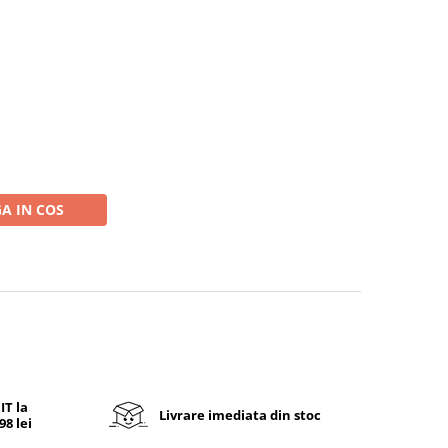
A IN COS
T la
Livrare imediata din stoc
8 lei