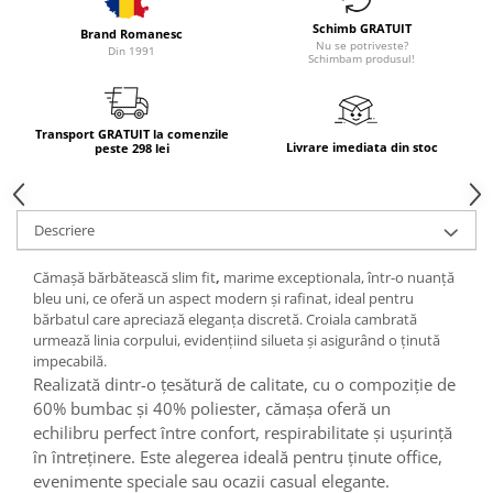
Schimb GRATUIT
Brand Romanesc
Nu se potriveste?
Din 1991
Schimbam produsul!
Transport GRATUIT la comenzile
Livrare imediata din stoc
peste 298 lei
Descriere
Cămașă bărbătească slim fit
,
marime exceptionala, într-o
nuanță
bleu uni
, ce oferă un aspect modern și rafinat, ideal pentru
bărbatul care apreciază eleganța discretă. Croiala cambrată
urmează linia corpului, evidențiind silueta și asigurând o ținută
impecabilă.
Realizată dintr-o
țesătură de calitate
, cu o compoziție de
60% bumbac
și
40% poliester
, cămașa oferă un
echilibru perfect între
confort
,
respirabilitate
și
ușurință
în întreținere
. Este alegerea ideală pentru
ținute office
,
evenimente speciale
sau
ocazii casual elegante
.