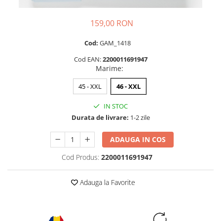
159,00 RON
Cod:
GAM_1418
Cod EAN:
2200011691947
Marime
:
45 - XXL
46 - XXL
IN STOC
Durata de livrare:
1-2 zile
ADAUGA IN COS
Cod Produs:
2200011691947
Adauga la Favorite