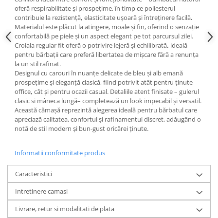
oferă
respirabilitate și
prospețime
, în timp ce poliesterul
contribuie la
rezistență
,
elasticitate ușoară
și
întreținere
facilă
.
Materialul este
plăcut la atingere
, moale și fin, oferind o senzație
confortabilă pe piele și un aspect elegant pe tot parcursul zilei.
Croiala
regular fit
oferă o
potrivire lejeră și echilibrată
,
ideală
pentru bărbații care preferă libertatea de mișcare fără a renunța
la un stil rafinat.
Designul cu
carouri în nuanțe delicate de bleu și alb
emană
prospețime și eleganță clasică
, fiind potrivit atât pentru
ținute
office
,
cât și pentru
ocazii casual
. Detaliile atent finisate –
gulerul
clasic
si
mâneca lungă
– completează un look impecabil și versatil.
Această cămașă reprezintă alegerea ideală pentru bărbatul care
apreciază
calitatea, confortul
și rafinamentul discret
, adăugând o
notă de
stil modern și bun-gust
oricărei ținute.
Informatii conformitate produs
Caracteristici
Intretinere camasi
Livrare, retur si modalitati de plata