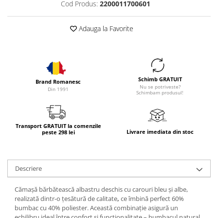
Cod Produs:
2200011700601
Adauga la Favorite
Schimb GRATUIT
Brand Romanesc
Nu se potriveste?
Din 1991
Schimbam produsul!
Transport GRATUIT la comenzile
Livrare imediata din stoc
peste 298 lei
Descriere
Cămașă bărbătească albastru deschis cu carouri bleu și albe
,
realizată dintr-o
țesătură de
calitate
,
ce îmbină perfect
60%
bumbac
cu
40% poliester
. Această combinație asigură un
echilibru ideal între confort și funcționalitate
– bumbacul natural