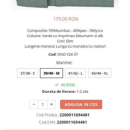
179,00 RON
Compozitie: 55%bumbac - 40%pes - 5%lycra
Culoare: Verde cu imprimeu bleumarin si alb
Croi: Slim
Lungime maneca: Lunga cu manseta cu nasturi
Cod:
DND Y24-37
Marime
:
37/38 - S
39/40 - M
41/42 - L
43/44 - XL
IN STOC
Durata de livrare:
1-2 zile
ADAUGA IN COS
Cod Produs:
2200011694481
Cod EAN:
2200011694481