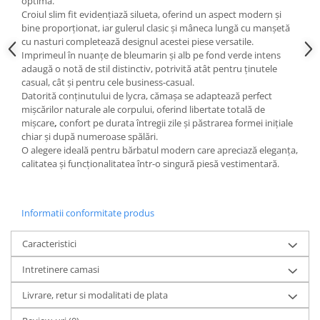
optimă
.
Croiul
slim fit
evidențiază silueta, oferind un aspect modern și
bine proporționat, iar
gulerul
clasic
și
mâneca lungă cu manșetă
cu nasturi
completează designul acestei piese versatile.
Imprimeul
în nuanțe de bleumarin și alb
pe fond
verde intens
adaugă o notă de stil distinctiv, potrivită atât pentru ținutele
casual, cât și pentru cele business-casual.
Datorită conținutului de
lycra
, cămașa se adaptează perfect
mișcărilor naturale ale corpului, oferind
libertate totală de
mișcare
,
confort pe durata întregii zile
și
păstrarea formei inițiale
chiar și după numeroase spălări.
O alegere ideală pentru bărbatul modern care apreciază eleganța,
calitatea și funcționalitatea într-o singură piesă vestimentară.
Informatii conformitate produs
Caracteristici
Intretinere camasi
Livrare, retur si modalitati de plata