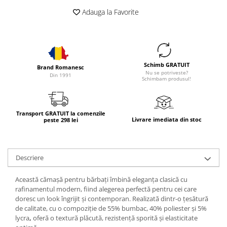
Adauga la Favorite
Schimb GRATUIT
Brand Romanesc
Nu se potriveste?
Din 1991
Schimbam produsul!
Transport GRATUIT la comenzile
Livrare imediata din stoc
peste 298 lei
Descriere
Această cămașă pentru bărbați îmbină eleganța clasică cu
rafinamentul modern, fiind alegerea perfectă pentru cei care
doresc un look îngrijit și contemporan. Realizată dintr-o țesătură
de calitate, cu o compoziție de
55% bumbac, 40% poliester și 5%
lycra
,
oferă o
textură plăcută
,
rezistență sporită
și
elasticitate