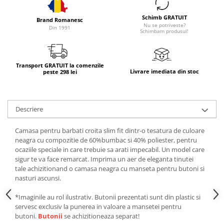
Schimb GRATUIT
Brand Romanesc
Nu se potriveste?
Din 1991
Schimbam produsul!
Transport GRATUIT la comenzile
Livrare imediata din stoc
peste 298 lei
Descriere
Camasa pentru barbati croita slim fit dintr-o tesatura de culoare
neagra cu compozitie de 60%bumbac si 40% poliester, pentru
ocaziile speciale in care trebuie sa arati impecabil. Un model care
sigur te va face remarcat. Imprima un aer de eleganta tinutei
tale achizitionand o camasa neagra cu manseta pentru butoni si
nasturi ascunsi.
*Imaginile au rol ilustrativ. Butonii prezentati sunt din plastic si
servesc exclusiv la punerea in valoare a mansetei pentru
butoni.
Butonii
se achizitioneaza separat!