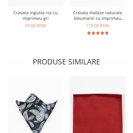
Cravata ingusta roz cu
Cravata matase naturala
imprimeu gri
bleumarin cu imprimeu
paisley roz
59,00 RON
119,00 RON
PRODUSE SIMILARE