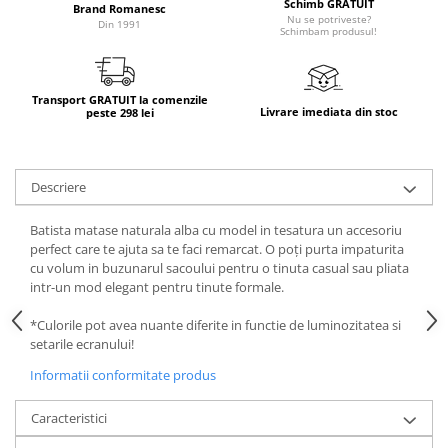
Schimb GRATUIT
Brand Romanesc
Nu se potriveste?
Din 1991
Schimbam produsul!
Transport GRATUIT la comenzile
Livrare imediata din stoc
peste 298 lei
Descriere
Batista matase naturala alba cu model in tesatura un accesoriu
perfect care te ajuta sa te faci remarcat. O poți purta impaturita
cu volum in buzunarul sacoului pentru o tinuta casual sau pliata
intr-un mod elegant pentru tinute formale.
*Culorile pot avea nuante diferite in functie de luminozitatea si
setarile ecranului!
Informatii conformitate produs
Caracteristici