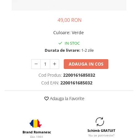
49,00 RON
Culoare
:
Verde
IN STOC
Durata de livrare:
1-2 zile
ADAUGA IN COS
Cod Produs:
2200161685032
Cod EAN:
2200161685032
Adauga la Favorite
Schimb GRATUIT
Brand Romanesc
Nu se potriveste?
Din 1991