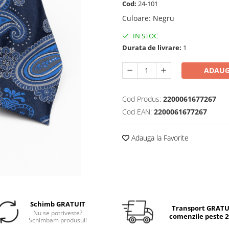
Cod:
24-101
Culoare
:
Negru
IN STOC
Durata de livrare:
1
ADAUG
Cod Produs:
2200061677267
Cod EAN:
2200061677267
Adauga la Favorite
Schimb GRATUIT
Transport GRATUI
Nu se potriveste?
comenzile peste 29
Schimbam produsul!