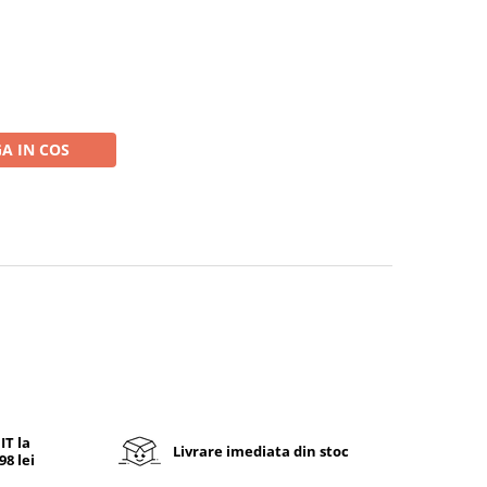
A IN COS
T la
Livrare imediata din stoc
8 lei