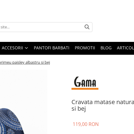
ACCESORII
PANTOFI BARBATI
PROMOTII
BLOG
ARTICOL
imeu paisley albastru si bej
Cravata matase natura
si bej
119,00 RON