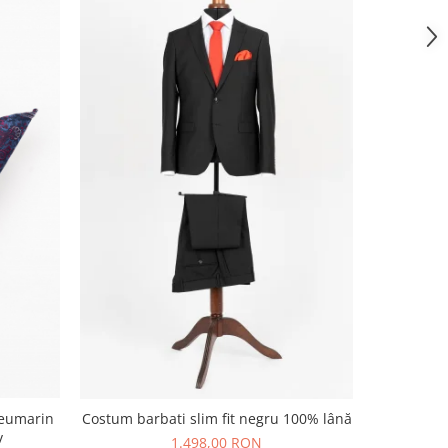
leumarin
Costum sm
Costum barbati slim fit negru 100% lână
v
1.498,00 RON