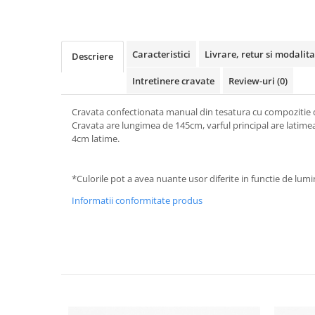
Caracteristici
Livrare, retur si modalita
Descriere
Intretinere cravate
Review-uri
(0)
Cravata confectionata manual din tesatura cu compozitie
Cravata are lungimea de 145cm, varful principal are latime
4cm latime.
*Culorile pot a avea nuante usor diferite in functie de lumin
Informatii conformitate produs