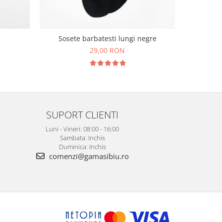
Cravata ma
Sosete barbatesti lungi negre
imprim
29,00 RON
1
SUPORT CLIENTI
Luni - Vineri: 08:00 - 16:00
Sambata: Inchis
Duminica: Inchis
comenzi@gamasibiu.ro