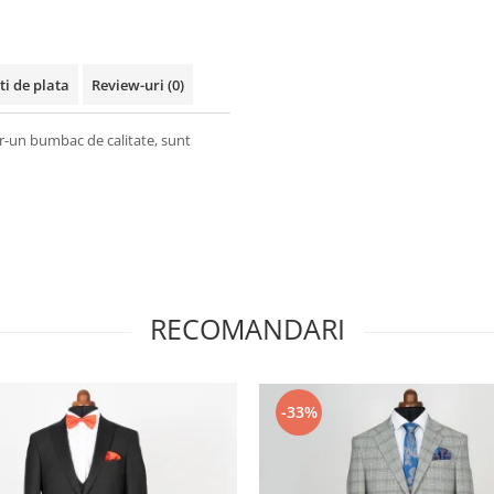
ti de plata
Review-uri
(0)
tr-un bumbac de calitate, sunt
RECOMANDARI
-33%