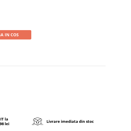
A IN COS
T la
Livrare imediata din stoc
8 lei