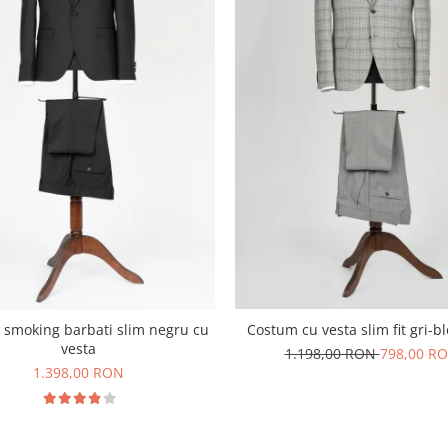
Costum cu vesta slim fit gri-b
smoking barbati slim negru cu
vesta
1.198,00 RON
798,00 R
1.398,00 RON