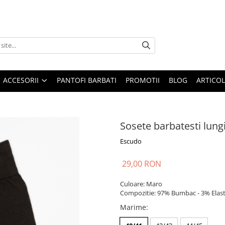
ACCESORII
PANTOFI BARBATI
PROMOTII
BLOG
ARTICOL
Sosete barbatesti lung
Escudo
29,00 RON
Culoare: Maro
Compozitie: 97% Bumbac - 3% Elas
Marime
: