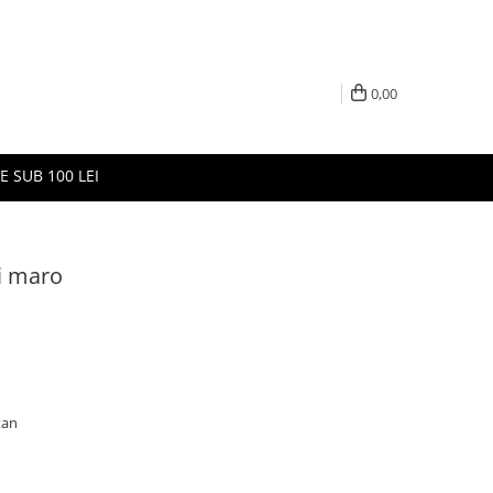
0,00
E SUB 100 LEI
i maro
tan