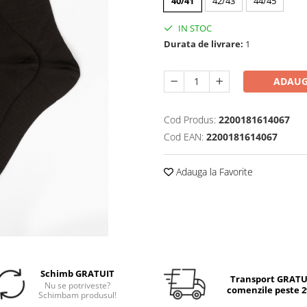
40/41
42/43
44/45
IN STOC
Durata de livrare:
1
ADAUG
Cod Produs:
2200181614067
Cod EAN:
2200181614067
Adauga la Favorite
Schimb GRATUIT
Transport GRATUI
Nu se potriveste?
comenzile peste 29
Schimbam produsul!