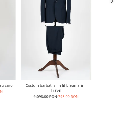
leu caro
Costum barbati slim fit bleumarin -
Costum bar
Travel
cu dou
ON
1.098,00 RON
798,00 RON