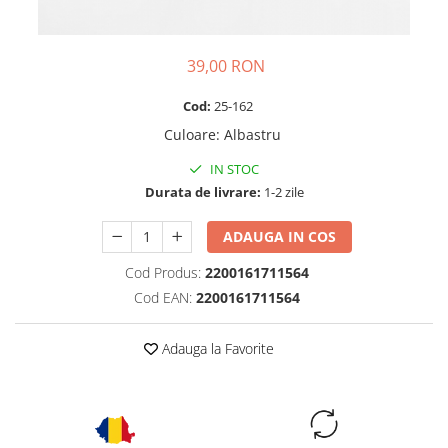
39,00 RON
Cod:
25-162
Culoare
:
Albastru
IN STOC
Durata de livrare:
1-2 zile
ADAUGA IN COS
Cod Produs:
2200161711564
Cod EAN:
2200161711564
Adauga la Favorite