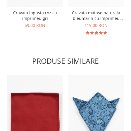
Cravata ingusta roz cu
Cravata matase naturala
imprimeu gri
bleumarin cu imprimeu
paisley roz
59,00 RON
119,00 RON
PRODUSE SIMILARE