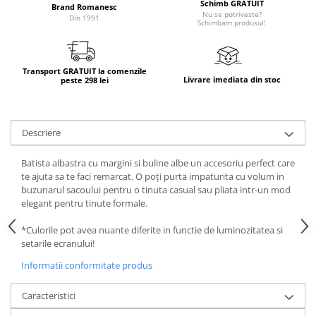
Schimb GRATUIT
Brand Romanesc
Nu se potriveste?
Din 1991
Schimbam produsul!
Transport GRATUIT la comenzile
Livrare imediata din stoc
peste 298 lei
Descriere
Batista albastra cu margini si buline albe un accesoriu perfect care
te ajuta sa te faci remarcat. O poți purta impaturita cu volum in
buzunarul sacoului pentru o tinuta casual sau pliata intr-un mod
elegant pentru tinute formale.
*Culorile pot avea nuante diferite in functie de luminozitatea si
setarile ecranului!
Informatii conformitate produs
Caracteristici