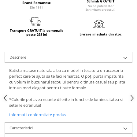
Schimb GRATUIT
Brand Romanesc
Nu se potriveste?
Din 1991
Schimbam produsul!
Transport GRATUIT la comenzile
Livrare imediata din stoc
peste 298 lei
Descriere
Batista matase naturala alba cu model in tesatura un accesoriu
perfect care te ajuta sa te faci remarcat. O poți purta impaturita
cu volum in buzunarul sacoului pentru o tinuta casual sau pliata
intr-un mod elegant pentru tinute formale.
*Culorile pot avea nuante diferite in functie de luminozitatea si
setarile ecranului!
Informatii conformitate produs
Caracteristici