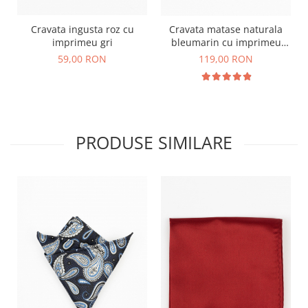
Cravata ingusta roz cu
Cravata matase naturala
imprimeu gri
bleumarin cu imprimeu
paisley roz
59,00 RON
119,00 RON
PRODUSE SIMILARE