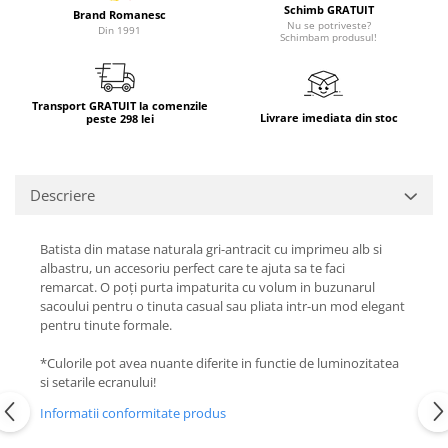
Schimb GRATUIT
Brand Romanesc
Nu se potriveste?
Din 1991
Schimbam produsul!
Transport GRATUIT la comenzile
Livrare imediata din stoc
peste 298 lei
Descriere
Batista din matase naturala gri-antracit cu imprimeu alb si
albastru, un accesoriu perfect care te ajuta sa te faci
remarcat. O poți purta impaturita cu volum in buzunarul
sacoului pentru o tinuta casual sau pliata intr-un mod elegant
pentru tinute formale.
*Culorile pot avea nuante diferite in functie de luminozitatea
si setarile ecranului!
Informatii conformitate produs