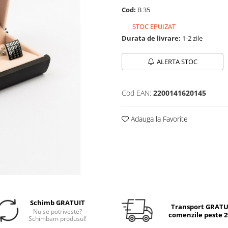
Cod:
B 35
STOC EPUIZAT
Durata de livrare:
1-2 zile
ALERTA STOC
Cod EAN:
2200141620145
Adauga la Favorite
Schimb GRATUIT
Transport GRATUI
Nu se potriveste?
comenzile peste 29
Schimbam produsul!