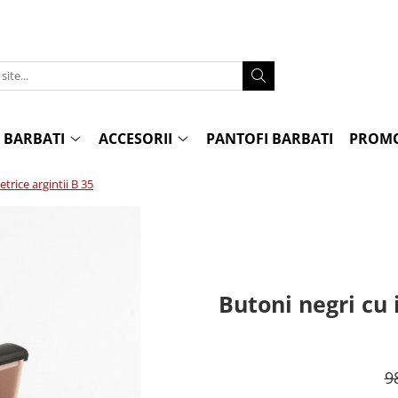
 BARBATI
ACCESORII
PANTOFI BARBATI
PROMO
trice argintii B 35
Butoni negri cu 
9