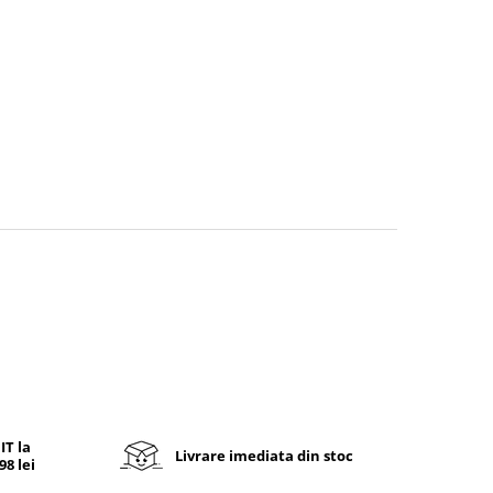
T la
Livrare imediata din stoc
8 lei