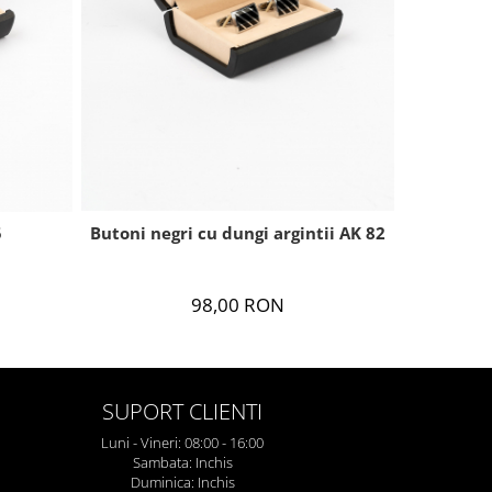
Butoni negri cu dungi argintii AK 82
Butoni
5
98,00 RON
SUPORT CLIENTI
Luni - Vineri: 08:00 - 16:00
Sambata: Inchis
Duminica: Inchis