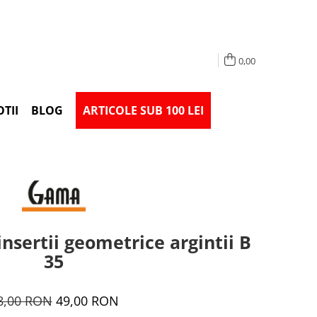
0,00
TII
BLOG
ARTICOLE SUB 100 LEI
insertii geometrice argintii B
35
8,00 RON
49,00 RON