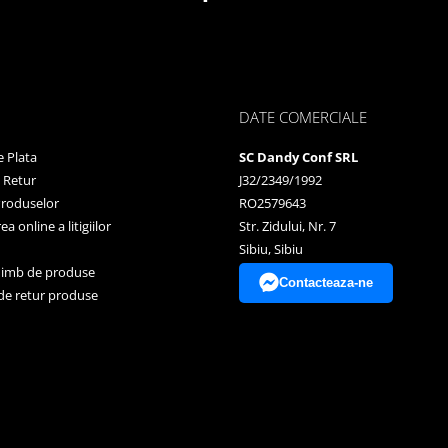
DATE COMERCIALE
 Plata
SC Dandy Conf SRL
e Retur
J32/2349/1992
Produselor
RO2579643
a online a litigiilor
Str. Zidului, Nr. 7
Sibiu, Sibiu
himb de produse
Contacteaza-ne
de retur produse