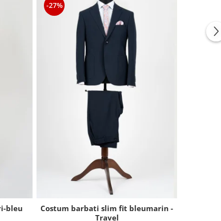
-27%
ri-bleu
Costum barbati slim fit bleumarin -
Costum ba
Travel
dungi cu