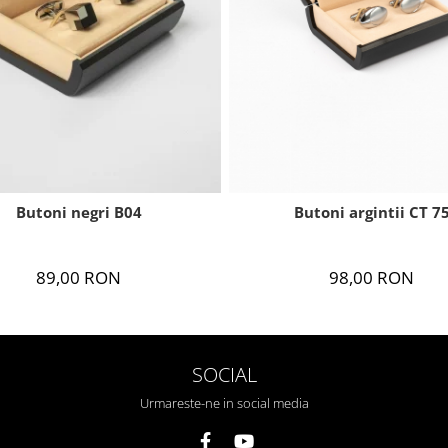
Butoni negri B04
Butoni argintii CT 7
89,00 RON
98,00 RON
SOCIAL
Urmareste-ne in social media