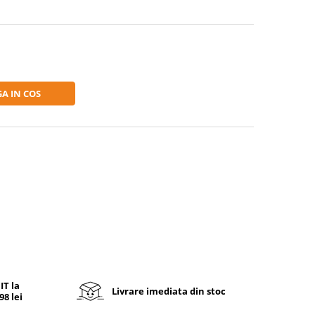
A IN COS
T la
Livrare imediata din stoc
8 lei