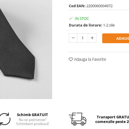
Cod EAN:
2200060004972
IN STOC
Durata de livrare:
1-2 zile
ADAUG
Adauga la Favorite
Schimb GRATUIT
Transport GRATUI
Nu se potriveste?
comenzile peste 29
Schimbam produsul!