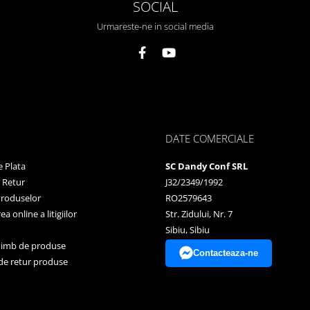
SOCIAL
Urmareste-ne in social media
DATE COMERCIALE
 Plata
SC Dandy Conf SRL
e Retur
J32/2349/1992
Produselor
RO2579643
a online a litigiilor
Str. Zidului, Nr. 7
Sibiu, Sibiu
himb de produse
Contacteaza-ne
de retur produse