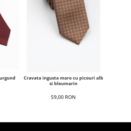
burgund
Cravata ingusta maro cu picouri alb
Crav
si bleumarin
59,00 RON