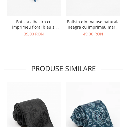
Batista albastra cu
Batista din matase naturala
imprimeu floral bleu si
neagra cu imprimeu maro,
negru
alb si albastru
39,00 RON
49,00 RON
PRODUSE SIMILARE