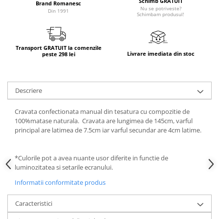
Schimb GRATUIT
Brand Romanesc
Nu se potriveste?
Din 1991
Schimbam produsul!
Transport GRATUIT la comenzile
Livrare imediata din stoc
peste 298 lei
Descriere
Cravata confectionata manual din tesatura cu compozitie de
100%matase naturala. Cravata are lungimea de 145cm, varful
principal are latimea de 7.5cm iar varful secundar are 4cm latime.
*Culorile pot a avea nuante usor diferite in functie de
luminozitatea si setarile ecranului.
Informatii conformitate produs
Caracteristici