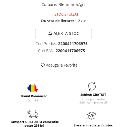
Culoare
:
Bleumarin/gri
STOC EPUIZAT
Durata de livrare:
1-2 zile
ALERTA STOC
Cod Produs:
2200411706975
Cod EAN:
2200411706975
Adauga la Favorite
Schimb GRATUIT
Brand Romanesc
Nu se potriveste?
Din 1991
Schimbam produsul!
Transport GRATUIT la comenzile
Livrare imediata din stoc
peste 298 lei