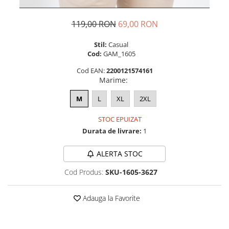
119,00 RON
69,00 RON
Stil:
Casual
Cod:
GAM_1605
Cod EAN:
2200121574161
Marime
:
M
L
XL
2XL
STOC EPUIZAT
Durata de livrare:
1
ALERTA STOC
Cod Produs:
SKU-1605-3627
Adauga la Favorite