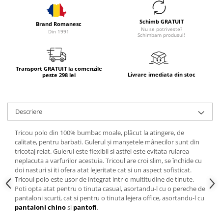
Schimb GRATUIT
Brand Romanesc
Nu se potriveste?
Din 1991
Schimbam produsul!
Transport GRATUIT la comenzile
Livrare imediata din stoc
peste 298 lei
Descriere
Tricou polo din 100% bumbac moale, plăcut la atingere, de
calitate, pentru barbati. Gulerul și manșetele mânecilor sunt din
tricotaj reiat. Gulerul este flexibil si astfel este evitata rularea
neplacuta a varfurilor acestuia. Tricoul are croi slim, se închide cu
doi nasturi si iti ofera atat lejeritate cat si un aspect sofisticat.
Tricoul polo este usor de integrat intr-o multitudine de tinute.
Poti opta atat pentru o tinuta casual, asortandu-l cu o pereche de
pantaloni scurti, cat si pentru o tinuta lejera office, asortandu-l cu
pantaloni chino
si
pantofi
.