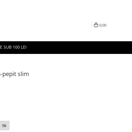
0,00
E SUB 100 LEI
-pepit slim
56