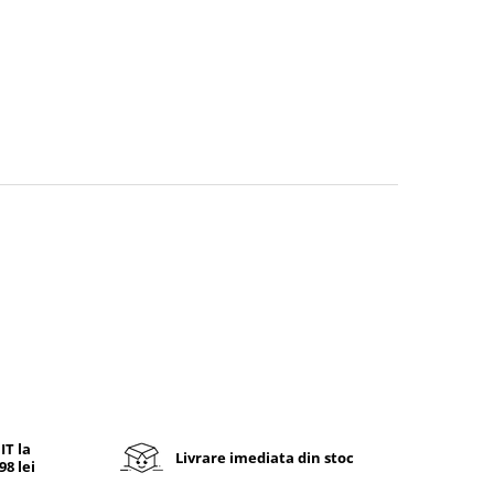
T la
Livrare imediata din stoc
8 lei