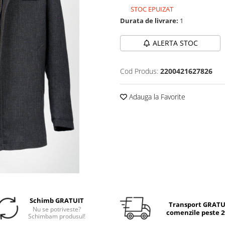
STOC EPUIZAT
Durata de livrare:
1
ALERTA STOC
Cod Produs:
2200421627826
Adauga la Favorite
Schimb GRATUIT
Transport GRATUI
Nu se potriveste?
comenzile peste 29
Schimbam produsul!