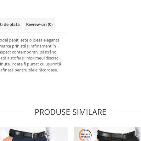
ti de plata
Review-uri
(0)
odel pepit, este o piesă elegantă
arce prin stil și rafinament în
un aspect contemporan, păstrând
ată a stofei și imprimeul discret
inute. Poate fi purtat cu ușurință
rafinată pentru zilele răcoroase.
PRODUSE SIMILARE