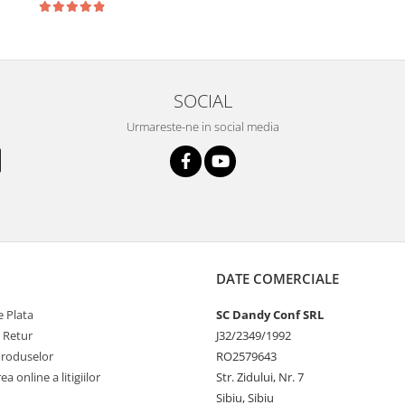
SOCIAL
Urmareste-ne in social media
DATE COMERCIALE
 Plata
SC Dandy Conf SRL
e Retur
J32/2349/1992
Produselor
RO2579643
a online a litigiilor
Str. Zidului, Nr. 7
Sibiu, Sibiu