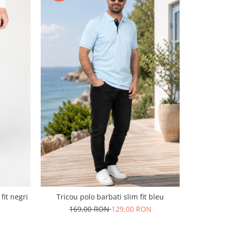
Pantaloni 
fit negri
Tricou polo barbati slim fit bleu
169,00 RON
129,00 RON