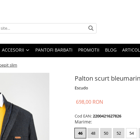
ACCESORII
PANTOFI BARBATI
PROMOTII
BLOG
ARTICOL
pepit slim
Palton scurt bleumarin
Escudo
698,00 RON
Cod EAN:
2200421627826
Marime
:
46
48
50
52
54