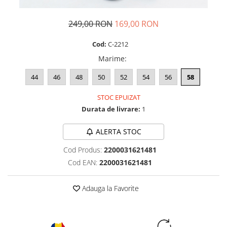
249,00 RON
169,00 RON
Cod:
C-2212
Marime
:
44
46
48
50
52
54
56
58
STOC EPUIZAT
Durata de livrare:
1
ALERTA STOC
Cod Produs:
2200031621481
Cod EAN:
2200031621481
Adauga la Favorite