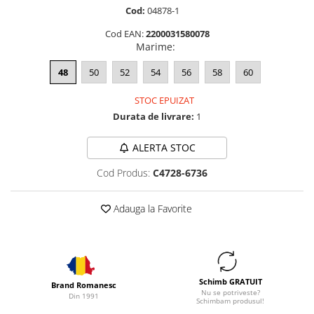
Cod:
04878-1
Cod EAN:
2200031580078
Marime
:
48
50
52
54
56
58
60
STOC EPUIZAT
Durata de livrare:
1
ALERTA STOC
Cod Produs:
C4728-6736
Adauga la Favorite
Schimb GRATUIT
Brand Romanesc
Nu se potriveste?
Din 1991
Schimbam produsul!