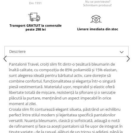
Nu se potriveste?
Din 1991
Schimbam produsul!
Transport GRATUIT la comenzile
Livrare imediata din stoc
peste 298 lei
Descriere
Pantalonii Travel, croiți slim fit dintr-o țesătură bleumarin de
înaltă calitate, cu compoziția de 85% poliamidă și 15% elastan,
sunt alegerea ideală pentru bărbatul activ, care dorește să
combine confortul, funcționalitatea și eleganța într-o singură
piesă vestimentară. Materialul ușor, respirabil și elastic oferă
libertate totală de mișcare, rezistență la șifonare și o senzație
plăcută la purtare, menținând un aspect impecabil în orice
moment al zilei.
Croiala slim fit conturează elegant silueta, păstrând un echilibru
perfect între stilul modern și lejeritatea specifică pantalonilor
versatili. Nuanța bleumarin, clasică și sofisticată, adaugă o notă
de rafinament și face ca acești pantaloni să fie ușor de integrat în
ținute variate - de la casual, alături de un tricou și adidași, până la