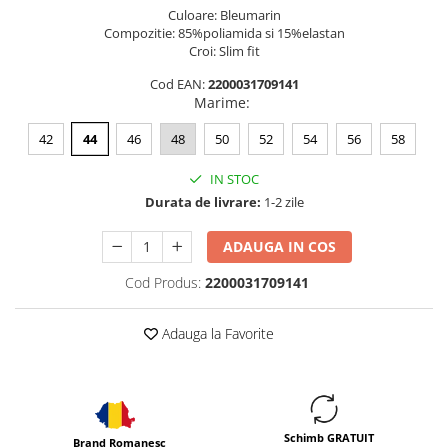
Culoare: Bleumarin
Compozitie: 85%poliamida si 15%elastan
Croi: Slim fit
Cod EAN:
2200031709141
Marime
:
42
44
46
48
50
52
54
56
58
IN STOC
Durata de livrare:
1-2 zile
ADAUGA IN COS
Cod Produs:
2200031709141
Adauga la Favorite
Schimb GRATUIT
Brand Romanesc