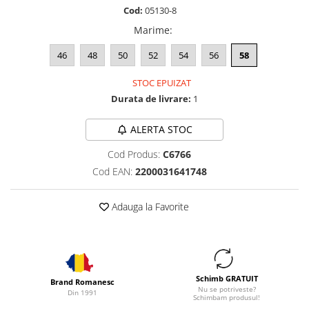
Cod:
05130-8
Marime
:
46
48
50
52
54
56
58
STOC EPUIZAT
Durata de livrare:
1
ALERTA STOC
Cod Produs:
C6766
Cod EAN:
2200031641748
Adauga la Favorite
Schimb GRATUIT
Brand Romanesc
Nu se potriveste?
Din 1991
Schimbam produsul!