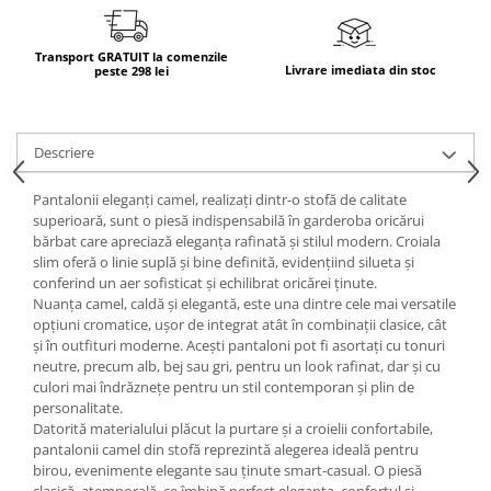
Transport GRATUIT la comenzile
Livrare imediata din stoc
peste 298 lei
Descriere
Pantalonii eleganți camel, realizați dintr-o stofă de calitate
superioară, sunt o piesă indispensabilă în garderoba oricărui
bărbat care apreciază eleganța rafinată și stilul modern. Croiala
slim oferă o linie suplă și bine definită, evidențiind silueta și
conferind un aer sofisticat și echilibrat oricărei ținute.
Nuanța camel, caldă și elegantă, este una dintre cele mai versatile
opțiuni cromatice, ușor de integrat atât în combinații clasice, cât
și în outfituri moderne. Acești pantaloni pot fi asortați cu tonuri
neutre, precum alb, bej sau gri, pentru un look rafinat, dar și cu
culori mai îndrăznețe pentru un stil contemporan și plin de
personalitate.
Datorită materialului plăcut la purtare și a croielii confortabile,
pantalonii camel din stofă reprezintă alegerea ideală pentru
birou, evenimente elegante sau ținute smart-casual. O piesă