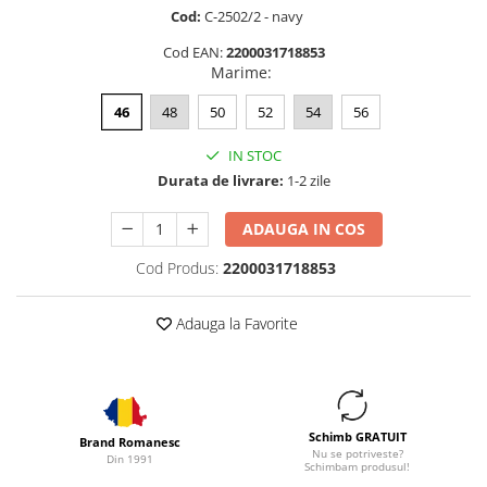
Cod:
C-2502/2 - navy
Cod EAN:
2200031718853
Marime
:
46
48
50
52
54
56
IN STOC
Durata de livrare:
1-2 zile
ADAUGA IN COS
Cod Produs:
2200031718853
Adauga la Favorite
Schimb GRATUIT
Brand Romanesc
Nu se potriveste?
Din 1991
Schimbam produsul!