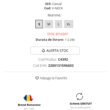
Stil:
Casual
Cod:
V-NECK
Marime
:
S
M
L
XL
STOC EPUIZAT
Durata de livrare:
1-2 zile
ALERTA STOC
Cod Produs:
C4392
Cod EAN:
2200131596603
Adauga la Favorite
Schimb GRATUIT
Brand Romanesc
Nu se potriveste?
Din 1991