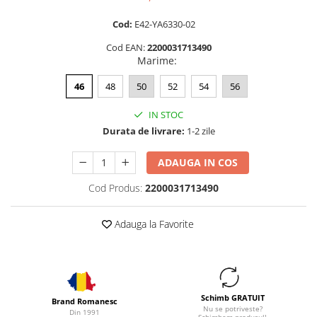
Cod:
E42-YA6330-02
Cod EAN:
2200031713490
Marime
:
46
48
50
52
54
56
IN STOC
Durata de livrare:
1-2 zile
ADAUGA IN COS
Cod Produs:
2200031713490
Adauga la Favorite
Schimb GRATUIT
Brand Romanesc
Nu se potriveste?
Din 1991
Schimbam produsul!