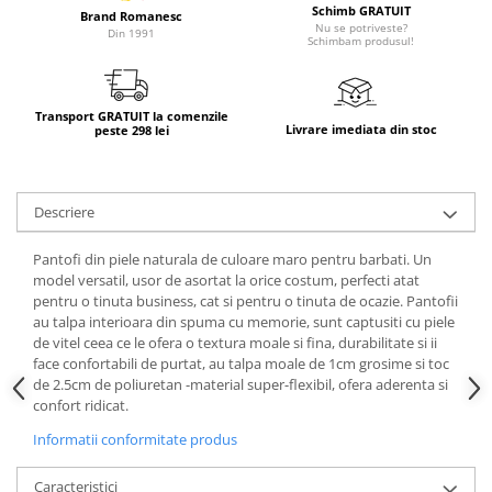
Schimb GRATUIT
Brand Romanesc
Nu se potriveste?
Din 1991
Schimbam produsul!
Transport GRATUIT la comenzile
Livrare imediata din stoc
peste 298 lei
Descriere
Pantofi din piele naturala de culoare maro pentru barbati. Un
model versatil, usor de asortat la orice costum, perfecti atat
pentru o tinuta business, cat si pentru o tinuta de ocazie. Pantofii
au talpa interioara din spuma cu memorie, sunt captusiti cu piele
de vitel ceea ce le ofera o textura moale si fina, durabilitate si ii
face confortabili de purtat, au talpa moale de 1cm grosime si toc
de 2.5cm de poliuretan -material super-flexibil, ofera aderenta si
confort ridicat.
Informatii conformitate produs
Caracteristici