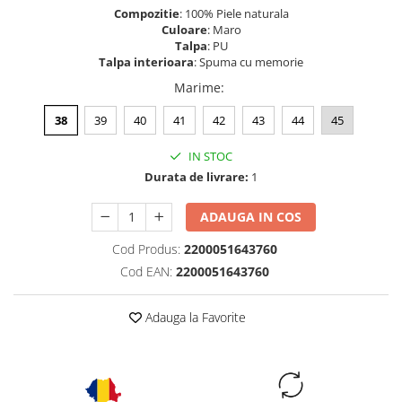
Compozitie
: 100% Piele naturala
Culoare
: Maro
Talpa
: PU
Talpa interioara
: Spuma cu memorie
Marime
:
38
39
40
41
42
43
44
45
IN STOC
Durata de livrare:
1
ADAUGA IN COS
Cod Produs:
2200051643760
Cod EAN:
2200051643760
Adauga la Favorite