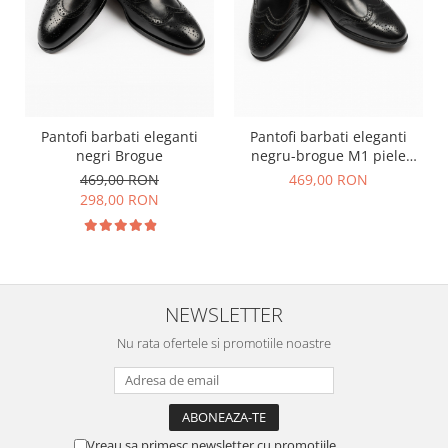
Pantofi barbati eleganti
Pantofi barbati eleganti
negri Brogue
negru-brogue M1 piele
CONFORT
469,00 RON
469,00 RON
298,00 RON
NEWSLETTER
Nu rata ofertele si promotiile noastre
Vreau sa primesc newsletter cu promotiile