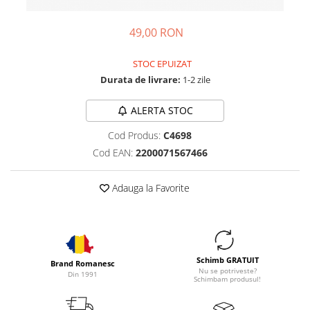
49,00 RON
STOC EPUIZAT
Durata de livrare:
1-2 zile
ALERTA STOC
Cod Produs:
C4698
Cod EAN:
2200071567466
Adauga la Favorite
Schimb GRATUIT
Brand Romanesc
Nu se potriveste?
Din 1991
Schimbam produsul!