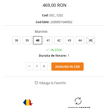
469,00 RON
Cod:
ESC_1252
Cod EAN:
2200051540502
Marime
:
38
39
40
41
42
43
44
45
IN STOC
Durata de livrare:
1
ADAUGA IN COS
Adauga la Favorite
Schimb GRATUIT