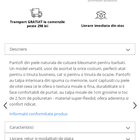
Schimbam produsul!
Transport GRATUIT la comenzile
Livrare imediata din stoc
peste 298 lei
Descriere
Pantofi din piele naturala de culoare bleumarin pentru barbati.
Un model versatil, usor de asortat la orice costum, perfecti atat
pentru o tinuta business, cat si pentru o tinuta de ocazie. Pantofii
au talpa interioara din spuma cu memorie, sunt captusiti cu piele
de vitel ceea ce le ofera o textura moale si fina, durabilitate si ii
face confortabili de purtat, au talpa moale de 1cm grosime si toc
de 2.5cm de poliuretan - material super-flexibil, ofera aderenta si
confort ridicat.
Informatii conformitate produs
Caracteristici
Livrare, retur si modalitati de plata