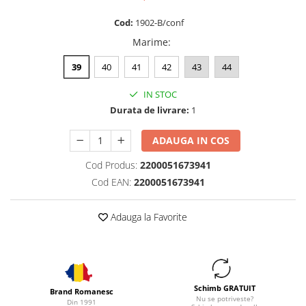
Cod:
1902-B/conf
Marime
:
39
40
41
42
43
44
IN STOC
Durata de livrare:
1
ADAUGA IN COS
Cod Produs:
2200051673941
Cod EAN:
2200051673941
Adauga la Favorite
Schimb GRATUIT
Brand Romanesc
Nu se potriveste?
Din 1991