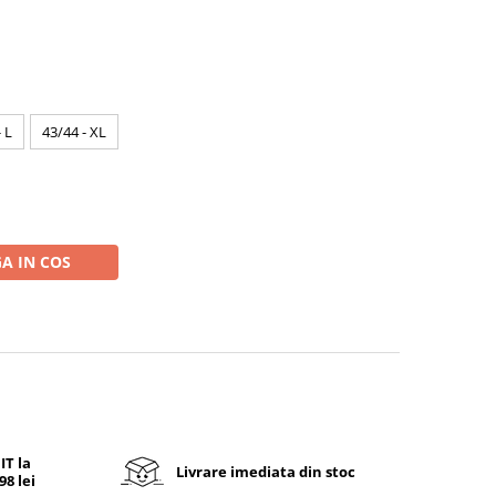
 L
43/44 - XL
A IN COS
T la
Livrare imediata din stoc
8 lei