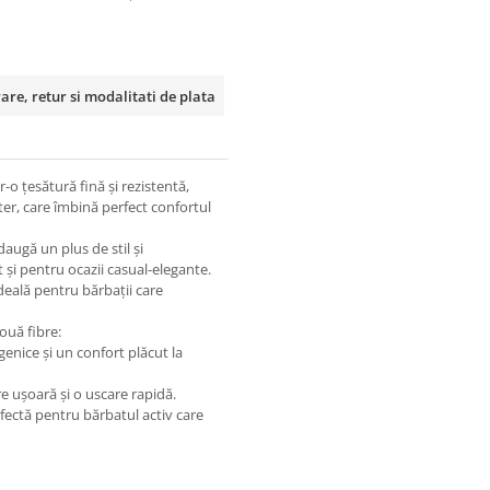
rare, retur si modalitati de plata
tr-o
țesătură fină și rezistentă
,
ter
, care îmbină perfect
confortul
adaugă un plus de
stil și
ât și pentru
ocazii casual-elegante
.
ideală pentru bărbații care
ouă fibre:
rgenice
și un
confort plăcut la
re
ușoară
și o
uscare rapidă
.
fectă pentru bărbatul activ care