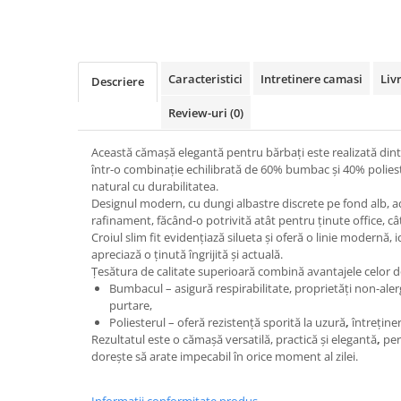
Caracteristici
Intretinere camasi
Liv
Descriere
Review-uri
(0)
Această cămașă elegantă pentru bărbați este realizată din
într-o combinație echilibrată de
60% bumbac
și
40% polies
natural
cu
durabilitatea
.
Designul modern, cu
dungi albastre discrete pe fond alb
, 
rafinament
, făcând-o potrivită atât pentru
ținute office
, c
Croiul
slim fit
evidențiază silueta și oferă o
linie modernă
, 
apreciază o ținută îngrijită și actuală.
Țesătura de
calitate superioară
combină avantajele celor d
Bumbacul
– asigură
respirabilitate
,
proprietăți non-ale
purtare
,
Poliesterul
– oferă
rezistență
sporită la uzură
,
întreține
Rezultatul este o cămașă
versatilă, practică și elegantă
,
per
dorește să arate
impecabil
în orice moment al zilei.