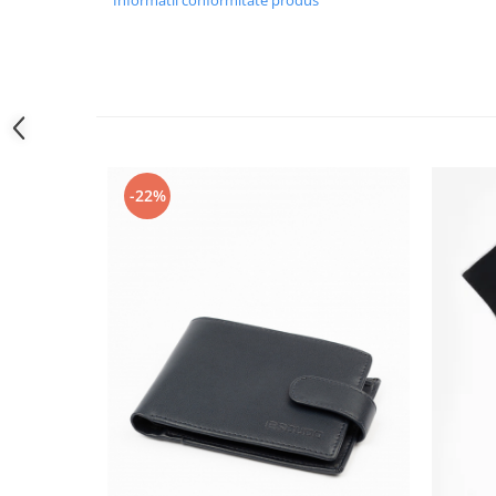
Informatii conformitate produs
-22%