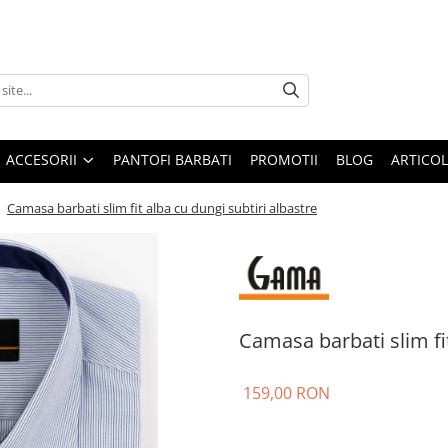
ACCESORII
PANTOFI BARBATI
PROMOTII
BLOG
ARTICOL
/
Camasa barbati slim fit alba cu dungi subtiri albastre
Camasa barbati slim fit
159,00 RON