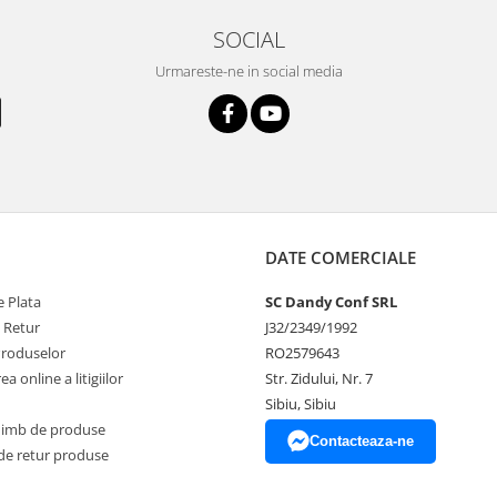
SOCIAL
Urmareste-ne in social media
DATE COMERCIALE
 Plata
SC Dandy Conf SRL
e Retur
J32/2349/1992
Produselor
RO2579643
a online a litigiilor
Str. Zidului, Nr. 7
Sibiu, Sibiu
himb de produse
Contacteaza-ne
de retur produse