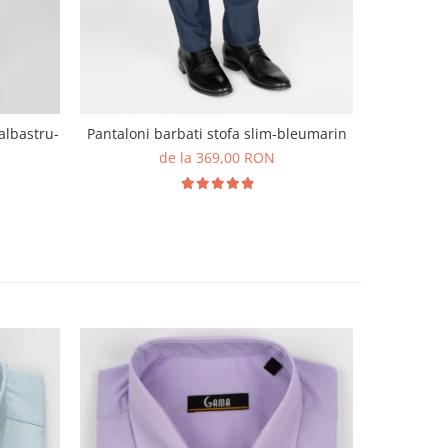
Sacou bar
 albastru-
Pantaloni barbati stofa slim-bleumarin
de la 369,00 RON