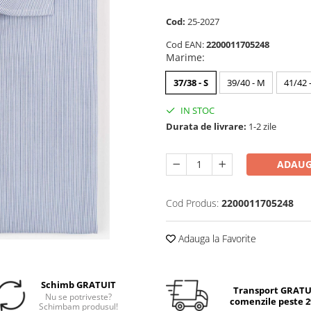
Cod:
25-2027
Cod EAN:
2200011705248
Marime
:
37/38 - S
39/40 - M
41/42 -
IN STOC
Durata de livrare:
1-2 zile
ADAUG
Cod Produs:
2200011705248
Adauga la Favorite
Schimb GRATUIT
Transport GRATUI
Nu se potriveste?
comenzile peste 29
Schimbam produsul!