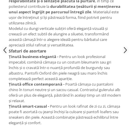
respirabilitate și o senzație plăcută la purtare
, în timp ce
poliesterul contribuie la
durabilitatea țesăturii și menținerea
unui aspect îngrijit pe parcursul întregii zile
. Materialul este
ușor de întreținut și își păstrează forma, fiind potrivit pentru
utilizarea zilnică.
Modelul cu dungi verticale subțiri oferă eleganță vizuală și
creează un efect subtil de alungire a siluetei, transformând
această cămașă într-o alegere ideală pentru bărbatul care
apreciază stilul rafinat și versatilitatea.
Sfaturi de asortare
Ținută business elegantă -
Pentru un look profesional
impecabil, combină cămașa cu un costum bleumarin sau gri
închis și o cravată într-o nuanță profundă de burgundy sau
albastru. Pantofii Oxford din piele neagră sau maro închis
completează perfect această apariție.
Ținută office contemporană -
Poartă cămașa cu pantaloni
chino în tonuri neutre și un sacou casual. Contrastul gulerului alb
oferă un plus de eleganță, păstrând în același timp un stil modern
și relaxat.
Ținută smart-casual -
Pentru un look rafinat de zi cu zi, cămașa
poate fi asortată cu jeanși închiși la culoare și pantofi loafers sau
sneakers din piele. Această combinație păstrează echilibrul între
eleganță și confort.