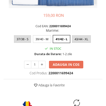
159,00 RON
Cod EAN:
2200011699424
Marime
:
37/38 - S
39/40 - M
41/42 - L
43/44 - XL
IN STOC
Durata de livrare:
1-2 zile
ADAUGA IN COS
Cod Produs:
2200011699424
Adauga la Favorite