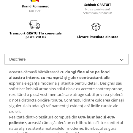
Schimb GRATUIT
Brand Romanesc
Nu se potriveste?
Din 1991
Schimbam produsul!
Transport GRATUIT la comenzile
Livrare imediata din stoc
peste 298 lei
Descriere
Această cămașă bărbătească cu
dungi fine albe pe fond
albastru intens, cu man
șetă
și guler contrastant alb
exprimă eleganță modernă și atenție pentru detalii. Designul său
sofisticat îmbină armonios stilul clasic cu accente contemporane,
rezultând o piesă vestimentară care atrage subtil privirea și oferă
o notă distinctă oricărei ținute. Contrastul dintre culoarea cămășii
și gulerul alb adaugă rafinament și evidențiază liniile curate ale
croielii.
Realizată dintr-o țesătură compusă din
60% bumbac și 40%
poliester
, această cămașă oferă un echilibru ideal între confortul
natural și rezistența materialelor moderne. Bumbacul asigură