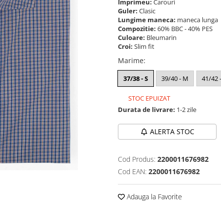
Imprimeu:
Carouri
Guler:
Clasic
Lungime maneca:
maneca lunga
Compozitie:
60% BBC - 40% PES
Culoare:
Bleumarin
Croi:
Slim fit
Marime
:
37/38 - S
39/40 - M
41/42 -
STOC EPUIZAT
Durata de livrare:
1-2 zile
ALERTA STOC
Cod Produs:
2200011676982
Cod EAN:
2200011676982
Adauga la Favorite