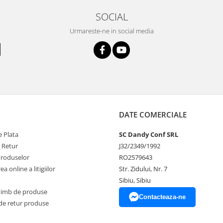
SOCIAL
Urmareste-ne in social media
DATE COMERCIALE
 Plata
SC Dandy Conf SRL
e Retur
J32/2349/1992
Produselor
RO2579643
a online a litigiilor
Str. Zidului, Nr. 7
Sibiu, Sibiu
himb de produse
Contacteaza-ne
de retur produse