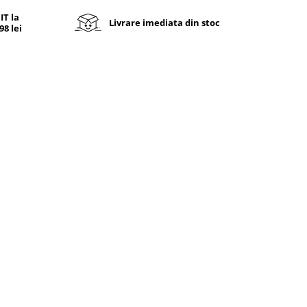
T la
Livrare imediata din stoc
8 lei