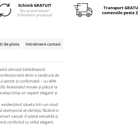
Schimb GRATUIT
Transport GRATUI
Nu se potriveste?
comenzile peste 29
Schimbam produsul!
ti de plata
Intretinere camasi
ceastă cămașă bărbătească
Confecționată dintr-o țesătură de
aerisit și confortabil – cu 40%
cilă. Materialul moale și plăcut la
același timp un aspect elegant și
, evidențiind silueta într-un mod
ul atemporal al cămășii, făcând-o
smart casual. O piesă versatilă și
ă confortul cu stilul elegant.