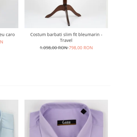
leu caro
Costum barbati slim fit bleumarin -
Costum bar
Travel
cu dou
ON
1.098,00 RON
798,00 RON