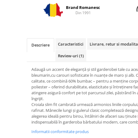
Brand Romanesc
Din 1991
Caracteristici
Livrare, retur si modalita
Descriere
Review-uri
(1)
Adaugă un accent de eleganță și stil garderobei tale cu a
bleumarin,cu carouri sofisticate în nuanțe de maro și alb. 
calitate, ce combină 60% bumbac – pentru a menține corpul 
poliester – oferind durabilitate, elasticitate și întreținere fa
atingere asigură confort pe tot parcursul zilei, păstrând în 
îngrijit.
Croiala slim fit cambrată urmează armonios liniile corpului
rafinat. Mânecile lungi și gulerul clasic completează design
alegerea ideală pentru birou, întâlniri de afaceri sau ținute 
indispensabilă în garderoba bărbatului modern, care combin
Informatii conformitate produs