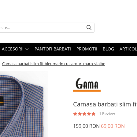
ACCESORII
PANTOFI BARBATI
PROMOTII
BLOG
ARTICOL
/
Camasa barbati slim fit bleumarin cu carouri maro si albe
Camasa barbati slim fi
1 Review
159,00 RON
69,00 RON