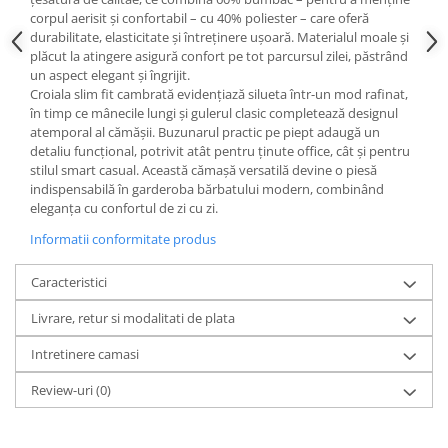
corpul aerisit și confortabil – cu 40% poliester – care oferă
durabilitate, elasticitate și întreținere ușoară. Materialul moale și
plăcut la atingere asigură confort pe tot parcursul zilei, păstrând
un aspect elegant și îngrijit.
Croiala slim fit cambrată evidențiază silueta într-un mod rafinat,
în timp ce mânecile lungi și gulerul clasic completează designul
atemporal al cămășii. Buzunarul practic pe piept adaugă un
detaliu funcțional, potrivit atât pentru ținute office, cât și pentru
stilul smart casual. Această cămașă versatilă devine o piesă
indispensabilă în garderoba bărbatului modern, combinând
eleganța cu confortul de zi cu zi.
Informatii conformitate produs
Caracteristici
Livrare, retur si modalitati de plata
Intretinere camasi
Review-uri
(0)