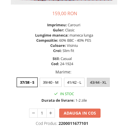
159,00 RON
Imprimeu:
Carouri
Guler:
Clasic
Lungime maneca:
maneca lunga
Compozitie:
60% BBC - 40% PES
Culoare:
Visiniu
Croi:
Slim fit
Stil:
Casual
Cod:
24-1924
Marime
:
37/38 - S
39/40 - M
41/42 - L
43/44 - XL
IN STOC
Durata de livrare:
1-2 zile
ADAUGA IN COS
Cod Produs:
2200011677101