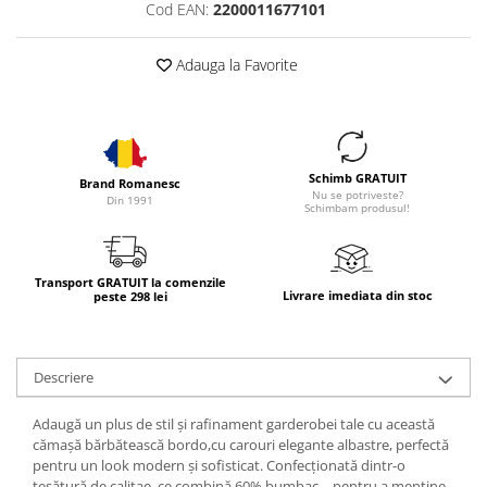
Cod EAN:
2200011677101
Adauga la Favorite
Schimb GRATUIT
Brand Romanesc
Nu se potriveste?
Din 1991
Schimbam produsul!
Transport GRATUIT la comenzile
Livrare imediata din stoc
peste 298 lei
Descriere
Adaugă un plus de stil și rafinament garderobei tale cu această
cămașă bărbătească bordo,cu carouri elegante albastre, perfectă
pentru un look modern și sofisticat. Confecționată dintr-o
țesătură de calitae, ce combină 60% bumbac – pentru a menține