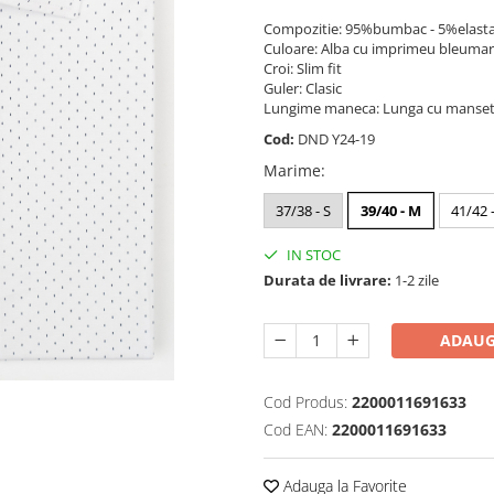
Compozitie: 95%bumbac - 5%elast
Culoare: Alba cu imprimeu bleumar
Croi: Slim fit
Guler: Clasic
Lungime maneca: Lunga cu manseta
Cod:
DND Y24-19
Marime
:
37/38 - S
39/40 - M
41/42 -
IN STOC
Durata de livrare:
1-2 zile
ADAUG
Cod Produs:
2200011691633
Cod EAN:
2200011691633
Adauga la Favorite