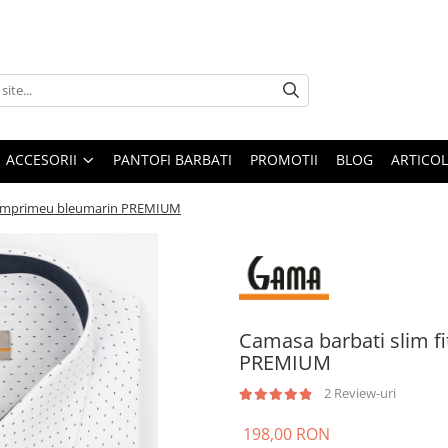
ACCESORII
PANTOFI BARBATI
PROMOTII
BLOG
ARTICOL
cu imprimeu bleumarin PREMIUM
Camasa barbati slim f
PREMIUM
2 Review-uri
198,00 RON