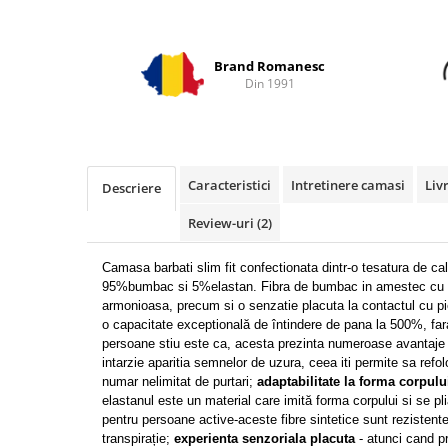
Brand Romanesc
Din 1991
Caracteristici
Intretinere camasi
Liv
Descriere
Review-uri
(2)
Camasa barbati slim fit confectionata dintr-o tesatura de ca
95%bumbac si 5%elastan. Fibra de bumbac in amestec cu ce
armonioasa, precum si o senzatie placuta la contactul cu pi
o capacitate exceptională de întindere de pana la 500%, fa
persoane stiu este ca, acesta prezinta numeroase avantaje p
intarzie aparitia semnelor de uzura, ceea iti permite sa refo
numar nelimitat de purtari;
a
daptabilitate la forma corpulu
e
lastanul este un material care imită forma corpului si se pl
pentru persoane active-aceste fibre sintetice sunt rezistente 
transpirație;
experienta senzoriala placuta
- atunci cand pr