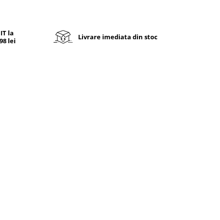
T la
Livrare imediata din stoc
8 lei