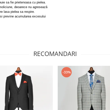
uie sa fie prietenoasa cu pielea.
 moliciune, deoarece nu agresează
re lasa pielea sa respire.
i si previne acumularea excesului
RECOMANDARI
-33%