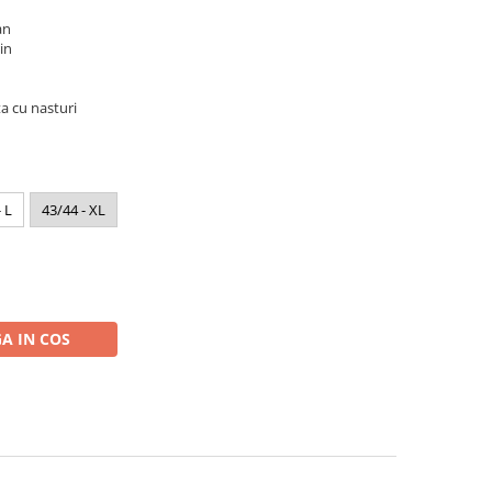
an
in
 cu nasturi
 L
43/44 - XL
A IN COS