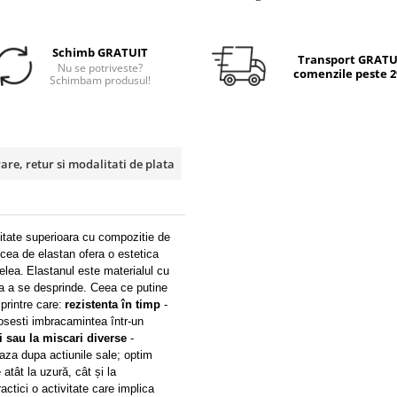
Schimb GRATUIT
Transport GRATUI
Nu se potriveste?
comenzile peste 29
Schimbam produsul!
rare, retur si modalitati de plata
litate superioara cu compozitie de
a de elastan ofera o estetica
elea.
Elastanul este materialul cu
ra a se desprinde. Ceea ce putine
rintre care:
r
ezistenta în timp
-
losesti imbracamintea într-un
i sau la miscari diverse
-
iaza dupa actiunile sale; optim
atât la uzură, cât și la
actici o activitate care implica