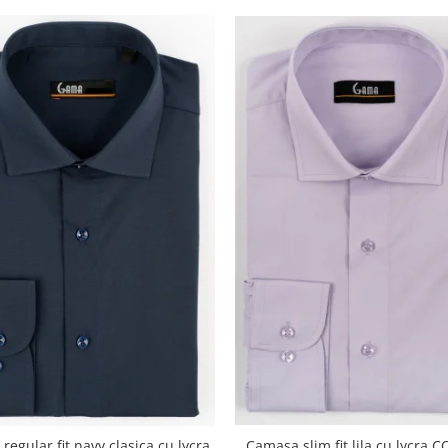
Camasa slim fit lila cu lycra
egular fit navy clasica cu lycra