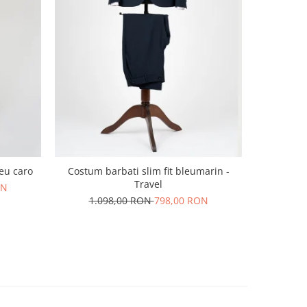
leu caro
Costum barbati slim fit bleumarin -
Costum bar
Travel
cu dou
ON
1.098,00 RON
798,00 RON