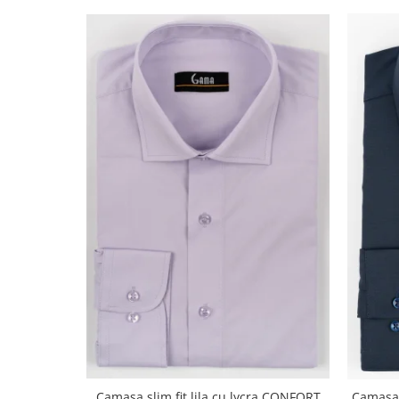
Camasa slim fit lila cu lycra CONFORT
Camasa r