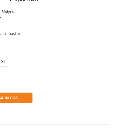
 5%lycra
b
 cu nasturi
- XL
A IN COS