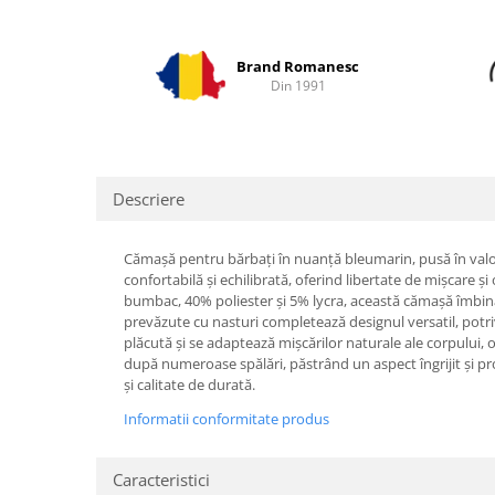
Brand Romanesc
Din 1991
Descriere
Cămașă pentru bărbați în nuanță bleumarin, pusă în valoare
confortabilă și echilibrată, oferind libertate de mișcare ș
bumbac, 40% poliester și 5% lycra, această cămașă îmbină n
prevăzute cu nasturi completează designul versatil, potriv
plăcută și se adaptează mișcărilor naturale ale corpului, o
după numeroase spălări, păstrând un aspect îngrijit și pr
și calitate de durată.
Informatii conformitate produs
Caracteristici