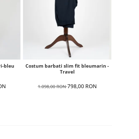
ri-bleu
Costum barbati slim fit bleumarin -
Costum ba
Travel
dungi cu
ON
798,00 RON
1.098,00 RON