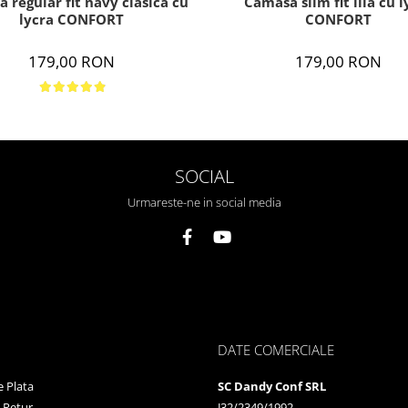
Camasa slim fit lila cu l
 regular fit navy clasica cu
CONFORT
lycra CONFORT
179,00 RON
179,00 RON
SOCIAL
Urmareste-ne in social media
DATE COMERCIALE
 Plata
SC Dandy Conf SRL
e Retur
J32/2349/1992