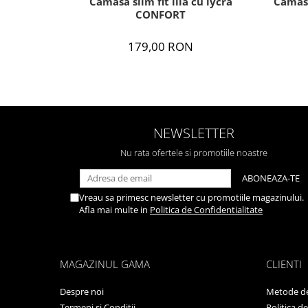
Camasa slim fit lila cu lycra
Camasa
CONFORT
179,00 RON
NEWSLETTER
Nu rata ofertele si promotiile noastre
Vreau sa primesc newsletter cu promotiile magazinului.
Afla mai multe in
Politica de Confidentialitate
MAGAZINUL GAMA
CLIENTI
Despre noi
Metode de
Termeni si Conditii
Politica d