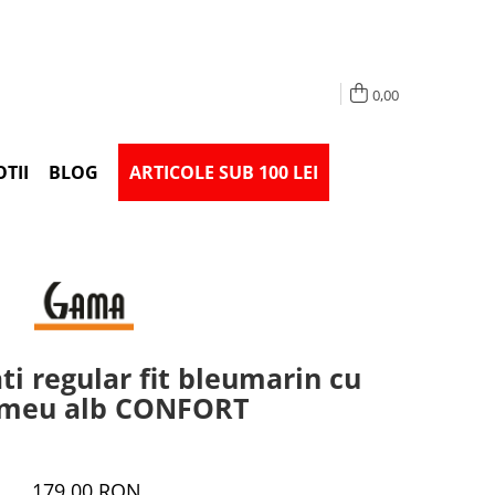
0,00
TII
BLOG
ARTICOLE SUB 100 LEI
i regular fit bleumarin cu
imeu alb CONFORT
179,00 RON