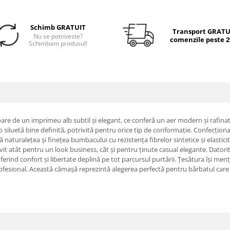
Schimb GRATUIT
Transport GRATUI
Nu se potriveste?
comenzile peste 29
Schimbam produsul!
 de un imprimeu alb subtil și elegant, ce conferă un aer modern și rafinat or
i o siluetă bine definită, potrivită pentru orice tip de conformație. Confecțio
aturalețea și finețea bumbacului cu rezistența fibrelor sintetice și elasticita
it atât pentru un look business, cât și pentru ținute casual elegante. Datorită
ferind confort și libertate deplină pe tot parcursul purtării. Țesătura își menț
ofesional. Această cămașă reprezintă alegerea perfectă pentru bărbatul care 