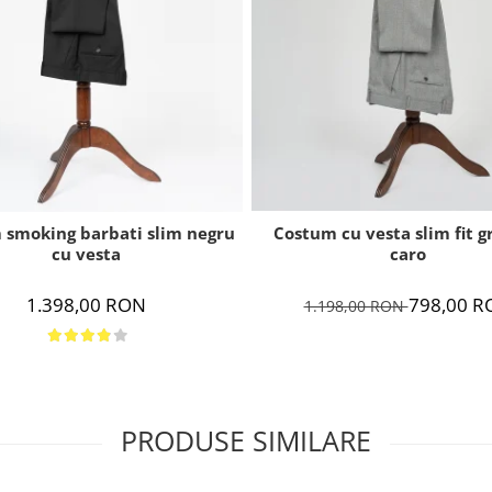
Costum cu vesta slim fit g
 smoking barbati slim negru
caro
cu vesta
798,00 R
1.398,00 RON
1.198,00 RON
PRODUSE SIMILARE