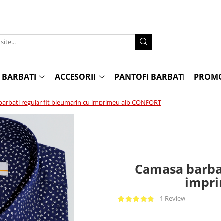
 BARBATI
ACCESORII
PANTOFI BARBATI
PROMO
arbati regular fit bleumarin cu imprimeu alb CONFORT
Camasa barbat
impr
1 Review