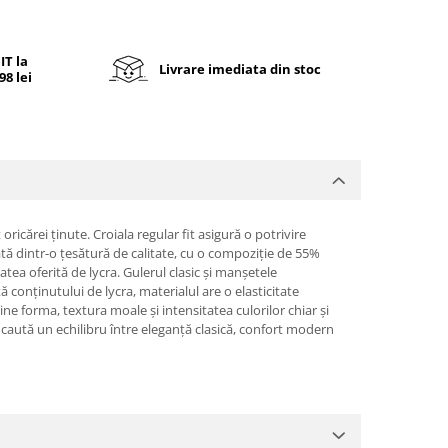
T la
Livrare imediata din stoc
8 lei
icărei ținute. Croiala regular fit asigură o potrivire
nată dintr-o țesătură de calitate, cu o compoziție de 55%
tea oferită de lycra. Gulerul clasic și manșetele
 conținutului de lycra, materialul are o elasticitate
ine forma, textura moale și intensitatea culorilor chiar și
caută un echilibru între eleganță clasică, confort modern