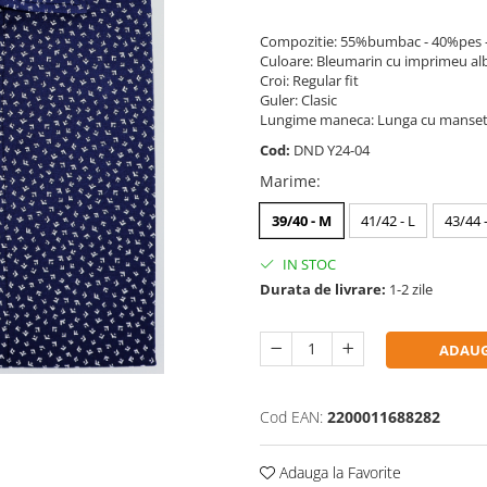
Compozitie: 55%bumbac - 40%pes -
Culoare: Bleumarin cu imprimeu al
Croi: Regular fit
Guler: Clasic
Lungime maneca: Lunga cu manseta
Cod:
DND Y24-04
Marime
:
39/40 - M
41/42 - L
43/44 
IN STOC
Durata de livrare:
1-2 zile
ADAUG
Cod EAN:
2200011688282
Adauga la Favorite