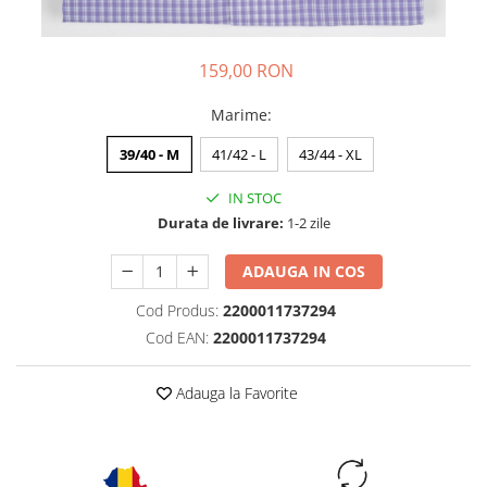
159,00 RON
Marime
:
39/40 - M
41/42 - L
43/44 - XL
IN STOC
Durata de livrare:
1-2 zile
ADAUGA IN COS
Cod Produs:
2200011737294
Cod EAN:
2200011737294
Adauga la Favorite