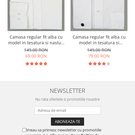
Camasa regular fit alba cu
Camasa regular fit alba cu
model in tesatura si nasturi
model in tesatura si
ascunsi
manseta dubla
149,00 RON
149,00 RON
69,00 RON
79,00 RON
NEWSLETTER
Nu rata ofertele si promotiile noastre
Vreau sa primesc newsletter cu promotiile