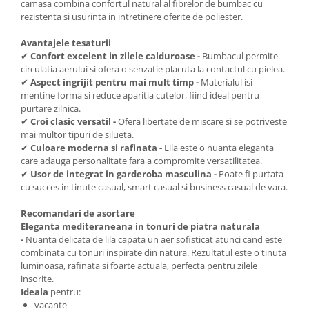
camasa combina confortul natural al fibrelor de bumbac cu
rezistenta si usurinta in intretinere oferite de poliester.
Avantajele tesaturii
✔
Confort excelent in zilele calduroase -
Bumbacul permite
circulatia aerului si ofera o senzatie placuta la contactul cu pielea.
✔
Aspect ingrijit pentru mai mult timp -
Materialul isi
mentine forma si reduce aparitia cutelor, fiind ideal pentru
purtare zilnica.
✔
Croi clasic versatil -
Ofera libertate de miscare si se potriveste
mai multor tipuri de silueta.
✔
Culoare moderna si rafinata -
Lila este o nuanta eleganta
care adauga personalitate fara a compromite versatilitatea.
✔
Usor de integrat in garderoba masculina -
Poate fi purtata
cu succes in tinute casual, smart casual si business casual de vara.
Recomandari de asortare
Eleganta mediteraneana in tonuri de piatra naturala
-
Nuanta delicata de lila capata un aer sofisticat atunci cand este
combinata cu tonuri inspirate din natura. Rezultatul este o tinuta
luminoasa, rafinata si foarte actuala, perfecta pentru zilele
insorite.
Ideala
pentru:
vacante