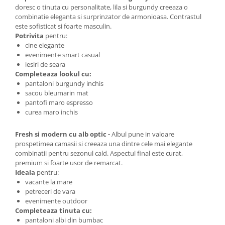
doresc o tinuta cu personalitate, lila si burgundy creeaza o
combinatie eleganta si surprinzator de armonioasa. Contrastul
este sofisticat si foarte masculin.
Potrivita
pentru:
cine elegante
evenimente smart casual
iesiri de seara
Completeaza lookul cu:
pantaloni burgundy inchis
sacou bleumarin mat
pantofi maro espresso
curea maro inchis
Fresh si modern cu alb optic -
Albul pune in valoare
prospetimea camasii si creeaza una dintre cele mai elegante
combinatii pentru sezonul cald. Aspectul final este curat,
premium si foarte usor de remarcat.
Ideala
pentru:
vacante la mare
petreceri de vara
evenimente outdoor
Completeaza tinuta cu:
pantaloni albi din bumbac