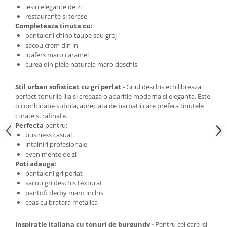
iesiri elegante de zi
restaurante si terase
Completeaza tinuta cu:
pantaloni chino taupe sau grej
sacou crem din in
loafers maro caramel
curea din piele naturala maro deschis
Stil urban sofisticat cu gri perlat -
Griul deschis echilibreaza
perfect tonurile lila si creeaza o aparitie moderna si eleganta. Este
o combinatie subtila, apreciata de barbatii care prefera tinutele
curate si rafinate.
Perfecta
pentru:
business casual
intalniri profesionale
evenimente de zi
Poti adauga:
pantaloni gri perlat
sacou gri deschis texturat
pantofi derby maro inchis
ceas cu bratara metalica
Inspiratie italiana cu tonuri de burgundy -
Pentru cei care isi