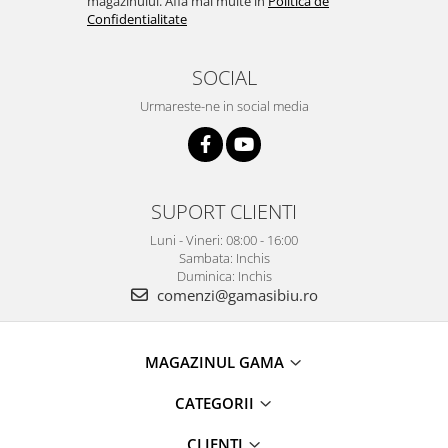
magazinului. Afla mai multe in
Politica de
Confidentialitate
SOCIAL
Urmareste-ne in social media
SUPORT CLIENTI
Luni - Vineri: 08:00 - 16:00
Sambata: Inchis
Duminica: Inchis
comenzi@gamasibiu.ro
MAGAZINUL GAMA
CATEGORII
CLIENTI