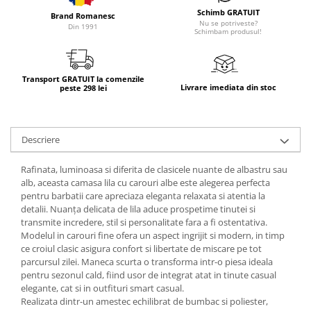
Schimb GRATUIT
Brand Romanesc
Nu se potriveste?
Din 1991
Schimbam produsul!
Transport GRATUIT la comenzile
Livrare imediata din stoc
peste 298 lei
Descriere
Rafinata, luminoasa si diferita de clasicele nuante de albastru sau
alb, aceasta camasa lila cu carouri albe este alegerea perfecta
pentru barbatii care apreciaza eleganta relaxata si atentia la
detalii. Nuanța delicata de lila aduce prospetime tinutei si
transmite incredere, stil si personalitate fara a fi ostentativa.
Modelul in carouri fine ofera un aspect ingrijit si modern, in timp
ce croiul clasic asigura confort si libertate de miscare pe tot
parcursul zilei. Maneca scurta o transforma intr-o piesa ideala
pentru sezonul cald, fiind usor de integrat atat in tinute casual
elegante, cat si in outfituri smart casual.
Realizata dintr-un amestec echilibrat de bumbac si poliester,