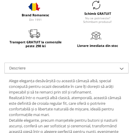
Schimb GRATUIT
Brand Romanesc
Nu se potriveste?
Din 1991
Schimbam produsul!
Transport GRATUIT la comenzile
Livrare imediata din stoc
peste 298 lei
Descriere
Alege eleganța desăvârșită cu această cămașă albă, special
concepută pentru
ocazii deosebite
în care îți dorești să arăți
impecabil
și să te remarci prin
stil și rafinament
.
Realizată într-o
nuanță albă clasică
, atemporală, această cămașă
este definită de
croiala
regular fit
, care oferă o
potrivire
confortabilă
și o
libertate naturală de mișcare
, ideală pentru
conformațiile mai mari.
Detaliile elegante, precum
manșetele pentru butoni
și
nasturii
ascunși
, conferă un aer
sofisticat și ceremonial
, transformând
această piesă într-o alegere perfectă pentru
nunți
,
evenimente