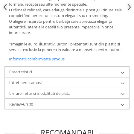
formale
,
receptii
sau alte momente speciale.
O cămașă rafinată, care adaugă
distincție
și
prestigiu
ținutei tale,
completând perfect un
costum elegant
sau un
smoking
.
O alegere inspirată pentru bărbații care apreciază
eleganța
autentică
,
atenția la detalii
și o
prezență impecabilă
în orice
împrejurare.
*Imaginile au rol ilustrativ. Butonii prezentati sunt din plastic si
servesc exclusiv la punerea in valoare a mansetei pentru butoni.
Informatii conformitate produs
Caracteristici
Intretinere camasi
Livrare, retur si modalitati de plata
Review-uri
(0)
RECOMANDARI