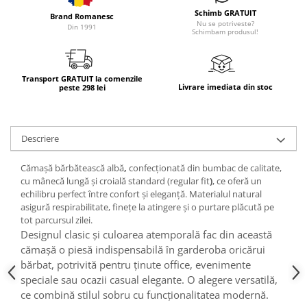
Schimb GRATUIT
Brand Romanesc
Nu se potriveste?
Din 1991
Schimbam produsul!
Transport GRATUIT la comenzile
Livrare imediata din stoc
peste 298 lei
Descriere
Cămașă bărbătească albă
,
confecționată din
bumbac de calitate
,
cu
mânecă lungă
și
croială
standard (regular fit
)
, ce oferă un
echilibru perfect între confort și eleganță. Materialul natural
asigură
respirabilitate
,
finețe la atingere
și o
purtare plăcută
pe
tot parcursul zilei.
Designul clasic și culoarea atemporală fac din această
cămașă o piesă
indispensabilă
în garderoba oricărui
bărbat, potrivită pentru
ținute office
,
evenimente
speciale
sau
ocazii
casual elegante
. O alegere versatilă,
ce combină
stilul sobru
cu
funcționalitatea modernă.