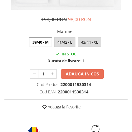
198,00 RON
98,00 RON
Marime
:
39/40 - M
41/42 - L
43/44 - XL
IN STOC
Durata de livrare:
1
ADAUGA IN COS
Cod Produs:
2200011530314
Cod EAN:
2200011530314
Adauga la Favorite