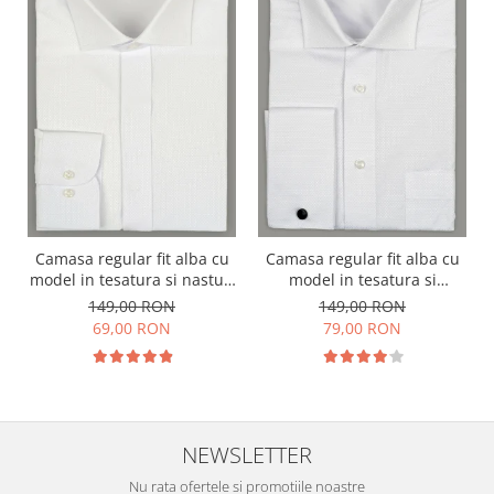
Camasa regular fit alba cu
Camasa regular fit alba cu
model in tesatura si nasturi
model in tesatura si
ascunsi
manseta dubla
149,00 RON
149,00 RON
69,00 RON
79,00 RON
NEWSLETTER
Nu rata ofertele si promotiile noastre