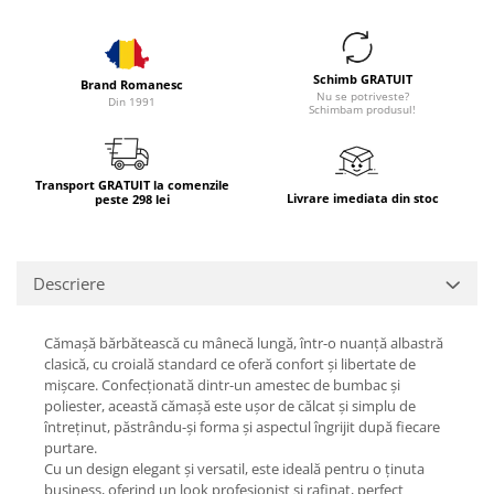
Schimb GRATUIT
Brand Romanesc
Nu se potriveste?
Din 1991
Schimbam produsul!
Transport GRATUIT la comenzile
Livrare imediata din stoc
peste 298 lei
Descriere
Cămașă bărbătească cu mânecă lungă
, într-o
nuanță albastră
clasică
, cu
croială standard
ce oferă confort și libertate de
mișcare. Confecționată dintr-un
amestec de bumbac și
poliester
, această cămașă este
ușor de călcat
și
simplu de
întreținut
, păstrându-și forma și aspectul îngrijit după fiecare
purtare.
Cu un design elegant și versatil, este ideală pentru o
ținuta
business
, oferind un look profesionist și rafinat, perfect