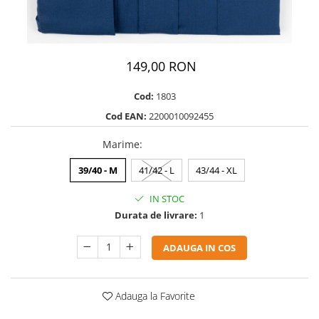
149,00 RON
Cod:
1803
Cod EAN:
2200010092455
Marime
:
39/40 - M
41/42 - L
43/44 - XL
IN STOC
Durata de livrare:
1
ADAUGA IN COS
Adauga la Favorite