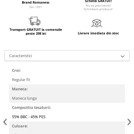
Schimb GRATUIT
Brand Romanesc
Nu se potriveste?
Din 1991
Schimbam produsul!
Transport GRATUIT la comenzile
Livrare imediata din stoc
peste 298 lei
Caracteristici
Croi:
Regular fit
Maneca:
Maneca lunga
Compozitia tesaturii:
55% BBC - 45% PES
Culoare: