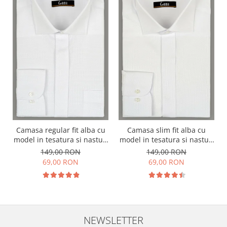
Camasa regular fit alba cu
Camasa slim fit alba cu
model in tesatura si nasturi
model in tesatura si nasturi
ascunsi
ascunsi
149,00 RON
149,00 RON
69,00 RON
69,00 RON
NEWSLETTER