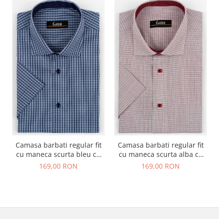
Camasa barbati regular fit
Camasa barbati regular fit
cu maneca scurta bleu cu
cu maneca scurta alba cu
carouri bleumarin 2XL
caro rosu si negru - 2XL
169,00 RON
169,00 RON