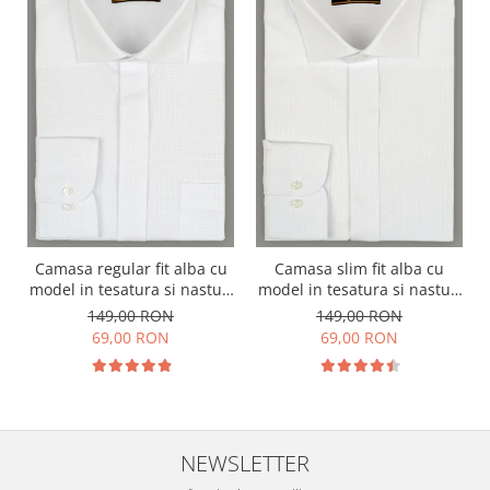
Camasa regular fit alba cu
Camasa slim fit alba cu
model in tesatura si nasturi
model in tesatura si nasturi
ascunsi
ascunsi
149,00 RON
149,00 RON
69,00 RON
69,00 RON
NEWSLETTER