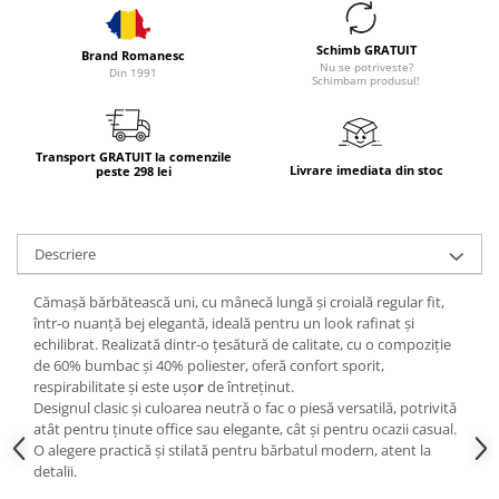
Schimb GRATUIT
Brand Romanesc
Nu se potriveste?
Din 1991
Schimbam produsul!
Transport GRATUIT la comenzile
Livrare imediata din stoc
peste 298 lei
Descriere
Cămașă bărbătească uni
, cu
mânecă lungă
și
croială regular fit
,
într-o
nuanță bej elegantă
, ideală pentru un look rafinat și
echilibrat. Realizată dintr-o
țesătură de calitate
, cu o compoziție
de
60% bumbac
și
40% poliester
, oferă
confort sporit
,
respirabilitate
și este
ușo
r
de întreținut
.
Designul clasic și culoarea neutră o fac o piesă
versatilă
, potrivită
atât pentru
ținute office sau
elegante
, cât și pentru
ocazii casual
.
O alegere practică și stilată pentru bărbatul modern, atent la
detalii.