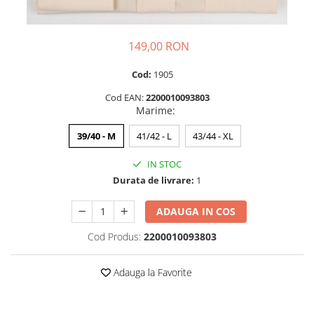
149,00 RON
Cod:
1905
Cod EAN:
2200010093803
Marime
:
39/40 - M
41/42 - L
43/44 - XL
IN STOC
Durata de livrare:
1
ADAUGA IN COS
Cod Produs:
2200010093803
Adauga la Favorite